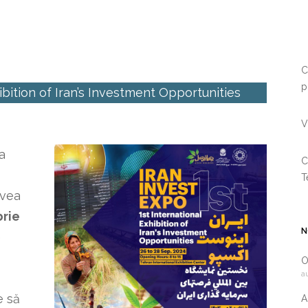
C
p
hibition of Iran’s Investment Opportunities
V
a
C
T
avea
rie
N
e
O
a
e să
A