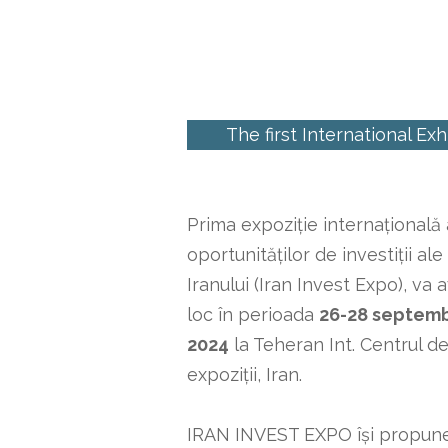
The first International Ex
Prima expoziție internațională 
oportunităților de investiții ale
Iranului (Iran Invest Expo), va 
loc în perioada
26-28 septemb
2024
la Teheran Int. Centrul d
expoziții, Iran.
IRAN INVEST EXPO își propun