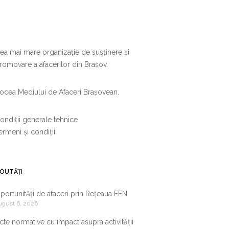
ea mai mare organizație de susținere și
romovare a afacerilor din Brașov.
ocea Mediului de Afaceri Brașovean.
ondiții generale tehnice
ermeni și condiții
OUTĂȚI
portunități de afaceri prin Rețeaua EEN
ugust 6, 2026
cte normative cu impact asupra activității