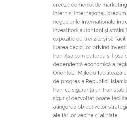
creeze domeniul de marketing
intern și internațional, precum 
negocierile internaționale într
investitorii autohtoni și străini 
expoziție de trei zile și să facil
luarea deciziilor privind investiț
Iran. Așa cum puterea și lipsa 
dependență economică a regiu
Orientului Mijlociu facilitează 
de progres a Republicii Islami
Iran, cu siguranță un Iran stabil
sigur și dezvoltat poate facilit
atingerea obiectivelor strateg
ale țărilor vecine și aliniate.