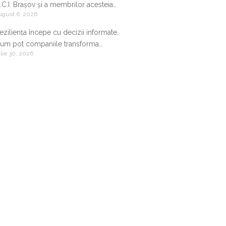
.C.I. Brașov și a membrilor acesteia
ugust 6, 2026
9.07.2026-05.08.2026
eziliența începe cu decizii informate.
um pot companiile transforma
ulie 30, 2026
nformația de business într-un avantaj
ompetitiv