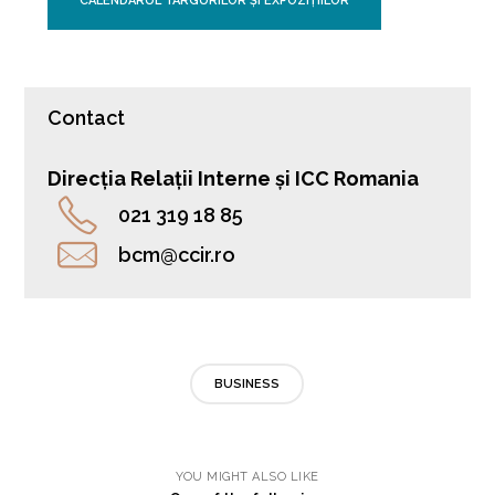
CALENDARUL TÂRGURILOR ȘI EXPOZIȚIILOR
Contact
Direcția Relații Interne și ICC Romania
021 319 18 85
bcm@ccir.ro
BUSINESS
YOU MIGHT ALSO LIKE