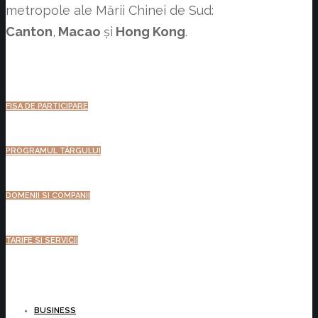
metropole ale Mării Chinei de Sud:
Canton
,
Macao
şi
Hong Kong
.
FISA DE PARTICIPARE
PROGRAMUL TÂRGULUI
DOMENII SI COMPANII
TARIFE SI SERVICII
BUSINESS