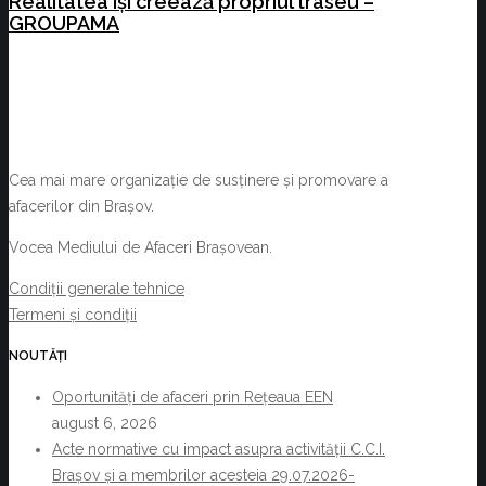
Realitatea își creează propriul traseu –
GROUPAMA
Cea mai mare organizație de susținere și promovare a
afacerilor din Brașov.
Vocea Mediului de Afaceri Brașovean.
Condiții generale tehnice
Termeni și condiții
NOUTĂȚI
Oportunități de afaceri prin Rețeaua EEN
august 6, 2026
Acte normative cu impact asupra activității C.C.I.
Brașov și a membrilor acesteia 29.07.2026-