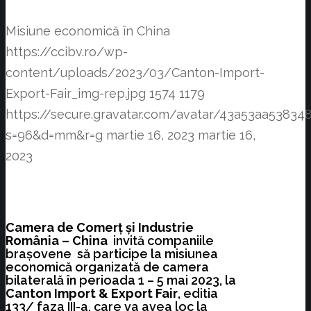
Misiune economică în China
https://ccibv.ro/wp-
content/uploads/2023/03/Canton-Import-
Export-Fair_img-rep.jpg
1574
1179
https://secure.gravatar.com/avatar/43a53aa538
s=96&d=mm&r=g
martie 16, 2023
martie 16,
2023
Camera de
Comerț și Industrie
România – China
invită companiile
brașovene să participe la misiunea
economică organizată de camera
bilaterală în perioada 1 – 5 mai 2023, la
Canton Import & Export Fair
, editia
133/ faza III-a, care va avea loc la