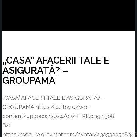
„CASA” AFACERII TALE E
ASIGURATĂ? –
GROUPAMA
„CASA” AFACERII TALE E ASIGURATĂ? –
GROUPAMA
https://ccibv.ro/wp-
content/uploads/2024/02/IFIRE.png
1908
821
https://secure.gravatar.com/avatar/43a53aa538