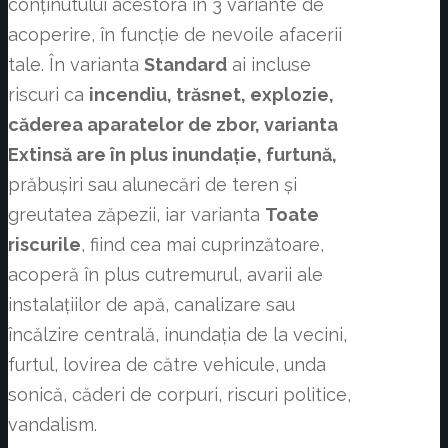
conţinutului acestora în 3 variante de
acoperire, în funcție de nevoile afacerii
tale. În varianta
Standard
ai incluse
riscuri ca
incendiu, trăsnet, explozie,
căderea aparatelor de zbor, varianta
Extinsă are în plus inundație, furtună,
prăbuşiri sau alunecări de teren și
greutatea zăpezii, iar varianta
Toate
riscurile
, fiind cea mai cuprinzătoare,
acoperă în plus cutremurul, avarii ale
instalaţiilor de apă, canalizare sau
încălzire centrală, inundaţia de la vecini,
furtul, lovirea de către vehicule, unda
sonică, căderi de corpuri, riscuri politice,
vandalism.