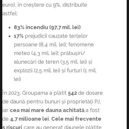
euro), în creștere cu 9%, distribuite
astfel:
83% incendiu (97,7 mil. lei)
17%
prejudicii cauzate terțelor
persoane (8,4 mil. lei); fenomene
meteo (4,3 mil. lei); prăbușiri/
alunecări de teren (3,5 mil. lei) și
explozii (2,5 mil. lei) și furturi (1 mil.
lei)
În 2023, Groupama a plătit
542
de dosare
de daună pentru bunuri și proprietăți PJ,
iar
cea mai mare dauna achitată
a fost
de
4,7 milioane lei
.
Cele mai frecvente
5 riscuri
care au generat daunele plătite