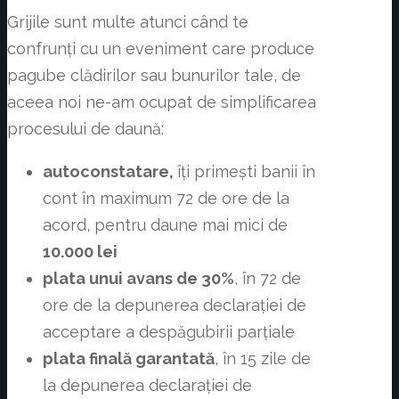
Grijile sunt multe atunci când te
confrunți cu un eveniment care produce
pagube clădirilor sau bunurilor tale, de
aceea noi ne-am ocupat de simplificarea
procesului de daună:
autoconstatare,
îți primești banii în
cont în maximum 72 de ore de la
acord, pentru daune mai mici de
10.000 lei
plata unui avans de 30%
, în 72 de
ore de la depunerea declarației de
acceptare a despăgubirii parțiale
plata finală garantată
, în 15 zile de
la depunerea declarației de