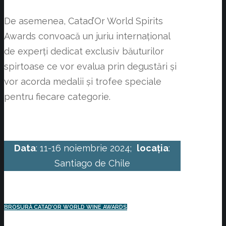
De asemenea, Catad’Or World Spirits
Awards convoacă un juriu internațional
de experți dedicat exclusiv băuturilor
spirtoase ce vor evalua prin degustări și
vor acorda medalii și trofee speciale
pentru fiecare categorie.
Data
: 11-16 noiembrie 2024;
locația
:
Santiago de Chile
BROȘURĂ CATAD’OR WORLD WINE AWARDS