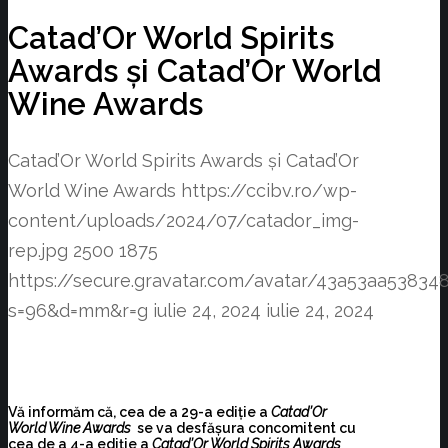
Catad’Or World Spirits
Awards și Catad’Or World
Wine Awards
Catad’Or World Spirits Awards și Catad’Or
World Wine Awards
https://ccibv.ro/wp-
content/uploads/2024/07/catador_img-
rep.jpg
2500
1875
https://secure.gravatar.com/avatar/43a53aa538
s=96&d=mm&r=g
iulie 24, 2024
iulie 24, 2024
Vă informăm că, cea de a 29-a ediție a
Catad’Or
World Wine Awards
se va desfășura concomitent cu
cea de a 4-a ediție a
Catad’Or World Spirits Awards