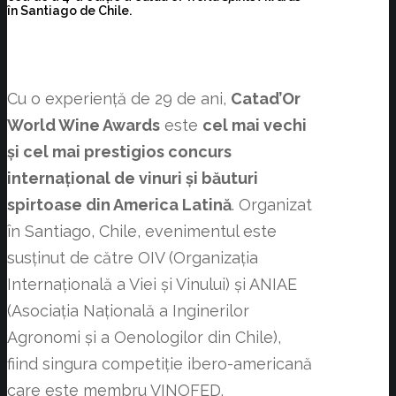
în Santiago de Chile.
Cu o experiență de 29 de ani,
Catad’Or
World Wine Awards
este
cel mai vechi
și cel mai prestigios concurs
internațional de vinuri și băuturi
spirtoase din America Latină
. Organizat
în Santiago, Chile, evenimentul este
susținut de către OIV (Organizația
Internațională a Viei și Vinului) și ANIAE
(Asociația Națională a Inginerilor
Agronomi și a Oenologilor din Chile),
fiind singura competiție ibero-americană
care este membru VINOFED.