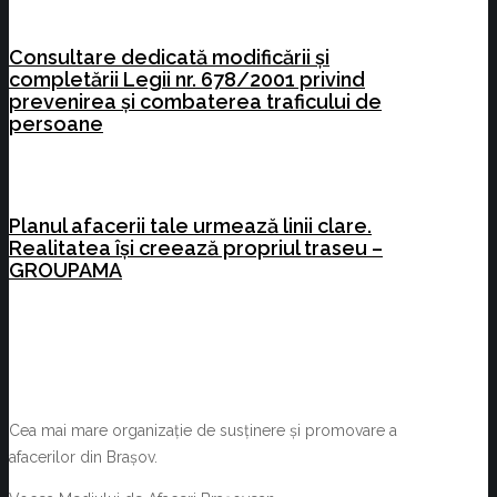
Consultare dedicată modificării și
completării Legii nr. 678/2001 privind
prevenirea și combaterea traficului de
persoane
Planul afacerii tale urmează linii clare.
Realitatea își creează propriul traseu –
GROUPAMA
Cea mai mare organizație de susținere și promovare a
afacerilor din Brașov.