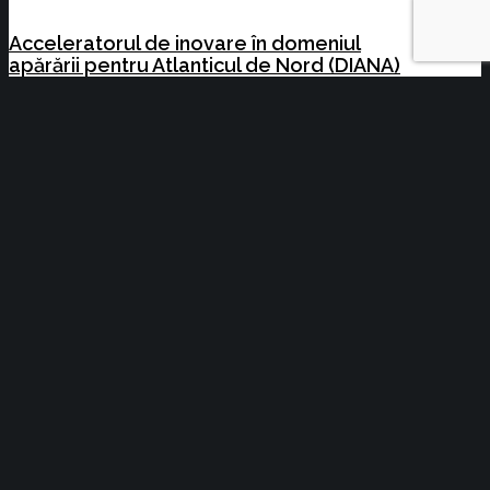
Acceleratorul de inovare în domeniul
apărării pentru Atlanticul de Nord (DIANA)
Acte normative cu impact asupra activității
C.C.I. Brașov și a membrilor acesteia
16.07.2024 – 23.07.2024
Copyright © 2014-2021 - Camera de Comerț
și Industrie Brașov | created by
Noyk
ACASA
DESPRE NOI
CCI Brașov
Colegiul de conducere