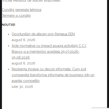
Vocea Mediului de Afaceri Brașovean.
Condiții generale tehnice
Termeni și condiții
NOUTĂȚI
Oportunități de afaceri prin Rețeaua EEN
august 6, 2026
Acte normative cu impact asupra activității C.C.I.
Brașov și a membrilor acesteia 29.07.2026-
05.08.2026
august 6, 2026
Reziliența începe cu decizii informate. Cum pot
companiile transforma informația de business într-un
avantaj competitiv
iulie 30, 2026