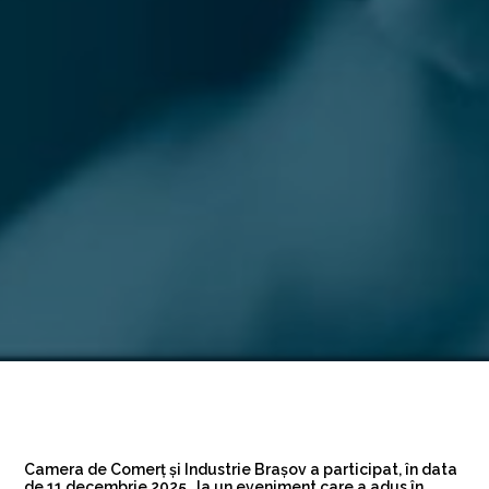
Camera de Comerț și Industrie Brașov a participat, în data
de 11 decembrie 2025, la un eveniment care a adus în