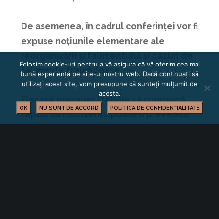
De asemenea, în cadrul conferinței vor fi
expuse noțiunile elementare ale
reorganizării și falimentului și cazuri de
Folosim cookie-uri pentru a vă asigura că vă oferim cea mai
falimente frauduloase.
bună experiență pe site-ul nostru web. Dacă continuați să
utilizați acest site, vom presupune că sunteți mulțumit de
acesta.
Fiecare manager trebuie să cunoască
OK
NU SUNT DE ACCORD
POLITICA DE CONFIDENȚIALITATE
faptul că insolvența poate fi prevenită
printr-un management de criză foarte
bine pus la punct și prin proceduri de
restructurare, trebuie să fie informat
dacă există și beneficii ale insolvenței și
totodată, cine și cum ar putea profita de
pe urma insolvenței.