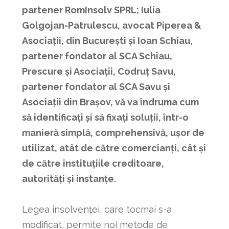
partener RomInsolv SPRL;
Iulia
Golgojan-Patrulescu
, avocat Piperea &
Asociații, din București și Ioan Schiau,
partener fondator al SCA Schiau,
Prescure și Asociații, Codruț Savu,
partener fondator al SCA Savu și
Asociații din Brașov, vă va îndruma cum
să identificați și să fixați soluții, într-o
manieră simplă, comprehensivă, ușor de
utilizat, atât de către comercianți, cât și
de către instituțiile creditoare,
autorități și instanțe.
Legea insolvenței, care tocmai s-a
modificat, permite noi metode de