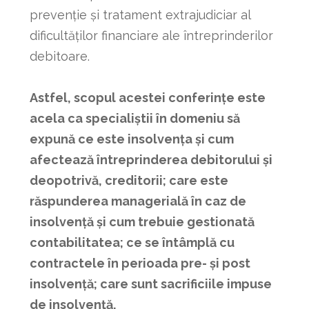
prevenție și tratament extrajudiciar al
dificultăților financiare ale întreprinderilor
debitoare.
Astfel, scopul acestei conferințe este
acela ca specialiștii în domeniu să
expună ce este insolvența și cum
afectează întreprinderea debitorului și
deopotrivă, creditorii; care este
răspunderea managerială în caz de
insolvență și cum trebuie gestionată
contabilitatea; ce se întâmplă cu
contractele în perioada pre- și post
insolvență
; care sunt sacrificiile impuse
de insolven
ță
.