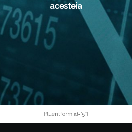
acesteia
[fluentform id=”5″]