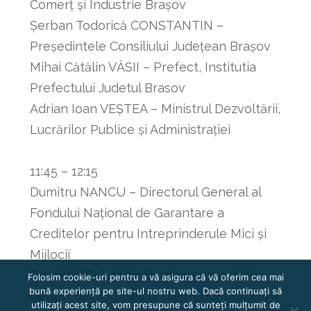
Comerț și Industrie Brașov
Șerban Todorică CONSTANTIN –
Președintele Consiliului Județean Brașov
Mihai Cătălin VĂSII – Prefect, Institutia
Prefectului Judetul Brasov
Adrian Ioan VEȘTEA – Ministrul Dezvoltării,
Lucrărilor Publice și Administrației
11:45 – 12:15
Dumitru NANCU – Directorul General al
Fondului Național de Garantare a
Creditelor pentru Intreprinderule Mici și
Mijlocii
Prezintă “Soluții de finanțare garantată
Folosim cookie-uri pentru a vă asigura că vă oferim cea mai
bună experiență pe site-ul nostru web. Dacă continuați să
pentru dezvoltarea antreprenoriatului și a
utilizați acest site, vom presupune că sunteți mulțumit de