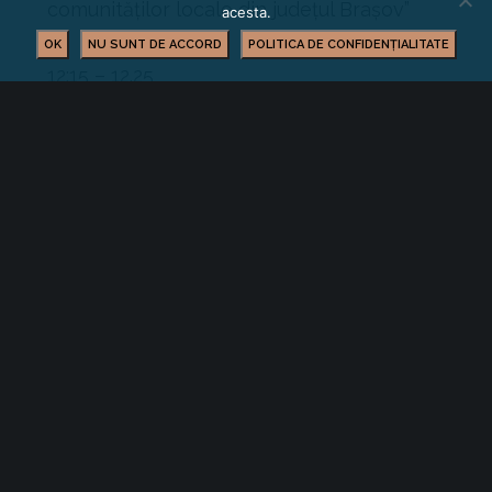
comunităților locale din județul Brașov”
acesta.
OK
NU SUNT DE ACCORD
POLITICA DE CONFIDENȚIALITATE
12:15 – 12.25
Cosmin ROȘIA-MICU – Director General
Camera de Comerț și Industrie Brașov
Prezintă date economice la nivelul
județului Brașov.
12.25 – 13:00
Intervenții ale reprezentanților sistemului
bancar:
Dezbatere privind provocările actualei
perioade pentru mediul de afaceri
brașovean, dar și oportunitățile de
finanțare pe care le pot valorifica