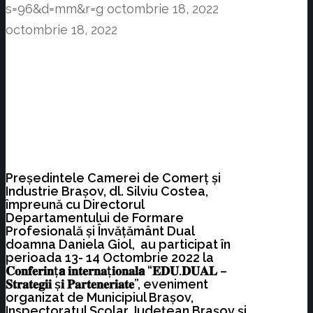
s=96&d=mm&r=g
octombrie 18, 2022
octombrie 18, 2022
Președintele Camerei de Comerț și
Industrie Brașov, dl. Silviu Costea,
împreună cu Directorul
Departamentului de Formare
Profesională și Învățământ Dual
doamna Daniela Giol, au participat în
perioada 13- 14 Octombrie 2022 la
𝐂𝐨𝐧𝐟𝐞𝐫𝐢𝐧ț𝗮 𝐢𝐧𝐭𝐞𝐫𝐧𝐚ț𝐢𝐨𝐧𝐚𝐥𝗮 “𝐄𝐃𝐔.𝐃𝐔𝐀𝐋 –
𝐒𝐭𝐫𝐚𝐭𝐞𝐠𝐢𝐢 ș𝐢 𝐏𝐚𝐫𝐭𝐞𝐧𝐞𝐫𝐢𝐚𝐭𝐞”, eveniment
organizat de Municipiul Brașov,
Inspectoratul Școlar Județean Brașov și