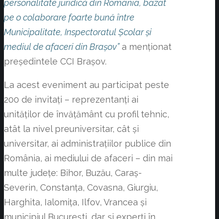
personalitate juridică din România, bazat
pe o colaborare foarte bună între
Municipalitate, Inspectoratul Școlar și
mediul de afaceri din Brașov”
a menționat
președintele CCI Brașov.
La acest eveniment au participat peste
200 de invitați – reprezentanți ai
unităților de învățământ cu profil tehnic,
atât la nivel preuniversitar, cât și
universitar, ai administrațiilor publice din
România, ai mediului de afaceri – din mai
multe județe: Bihor, Buzău, Caraș-
Severin, Constanța, Covasna, Giurgiu,
Harghita, Ialomița, Ilfov, Vrancea și
municipiul București, dar și experți în