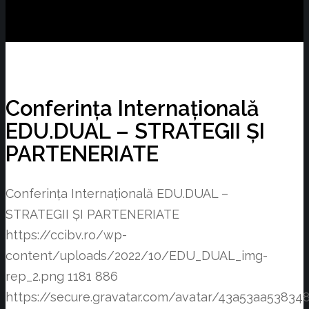
Conferința Internațională
EDU.DUAL – STRATEGII ȘI
PARTENERIATE
Conferința Internațională EDU.DUAL –
STRATEGII ȘI PARTENERIATE
https://ccibv.ro/wp-
content/uploads/2022/10/EDU_DUAL_img-
rep_2.png
1181
886
https://secure.gravatar.com/avatar/43a53aa538