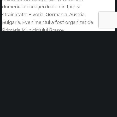
domeniul educației duale din țară și
străinătate: Elveția, Germania, Austria,
Bulgaria. Evenimentul a fost organizat de
Primăria Municipiului Brașov,
Inspectoratul Școlar Județean Brașov și
Universitatea de Științe Aplicate și Arte
din Lucerna (HSLU), și s-a desfășurat
sub patronajul Ambasadei Elveției la
București.