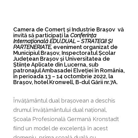
Camera de Comerț și Industrie Brașov vă
invită să participați la
Conferința
Internațională EDU.DUAL – STRATEGII ȘI
PARTENERIATE,
eveniment organizat de
Municipiul Brașov, Inspectoratul Școlar
Județean Brașov și Universitatea de
Științe Aplicate din Lucerna, sub
patronajul Ambasadei Elveției în România,
în perioada 13 – 14 octombrie 2022, la
Brașov, hotel Kronwell, B-dul Gării nr.7A.
Învățământul dual brașovean a deschis
drumul învățământului dual național,
Școala Profesională Germană Kronstadt
fiind un model de excelență în acest
domeniu, prima școală duală cu