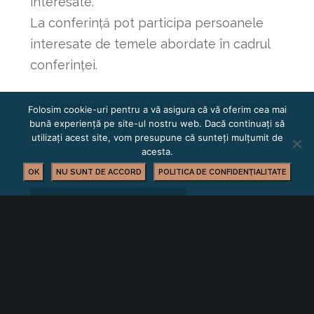
interesate.
La conferință pot participa persoanele
interesate de temele abordate în cadrul
conferinței.
Confirmarea participării se face accesând
Folosim cookie-uri pentru a vă asigura că vă oferim cea mai
bună experiență pe site-ul nostru web. Dacă continuați să
butonul de mai jos.
utilizați acest site, vom presupune că sunteți mulțumit de
acesta.
OK
NU SUNT DE ACCORD
POLITICA DE CONFIDENȚIALITATE
ÎNREGISTRAREA PARTICIPĂRII
Orice sugestii și/sau propuneri vor fi
extrem de apreciate.