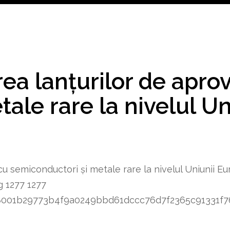
ea lanțurilor de apro
ale rare la nivelul Un
cu semiconductori și metale rare la nivelul Uniunii Eu
g
1277
1277
8348001b29773b4f9a0249bbd61dccc76d7f2365c91331