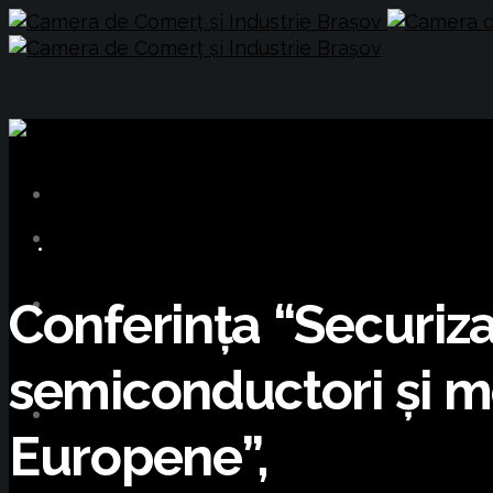
BUSINESS
Conferința “Securiza
semiconductori și me
Europene”,