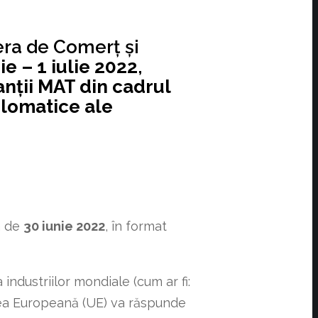
era de Comerț și
ie – 1 iulie 2022
,
nții MAT din cadrul
plomatice ale
a de
30 iunie 2022
, în format
ndustriilor mondiale (cum ar fi:
unea Europeană (UE) va răspunde