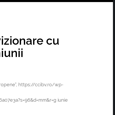
vizionare cu
iunii
ropene”,
https://ccibv.ro/wp-
f76a07e3a?s=96&d=mm&r=g
iunie