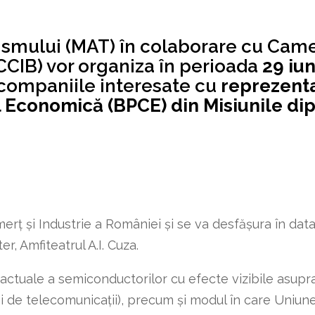
urismului (MAT) în colaborare cu Cam
(CCIB) vor organiza în perioada
29 iun
 companiile interesate cu
reprezenta
 Economică (BPCE) din Misiunile di
rț și Industrie a României și se va desfășura în dat
r, Amfiteatrul A.I. Cuza.
tuale a semiconductorilor cu efecte vizibile asupra i
 și de telecomunicații), precum și modul în care Uni