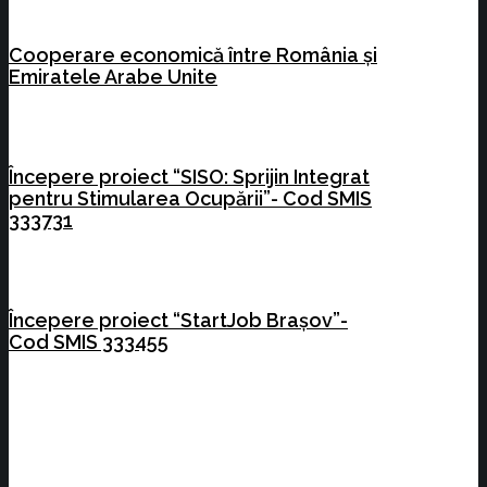
Cooperare economică între România și
Emiratele Arabe Unite
Începere proiect “SISO: Sprijin Integrat
pentru Stimularea Ocupării”- Cod SMIS
333731
Începere proiect “StartJob Brașov”-
Cod SMIS 333455