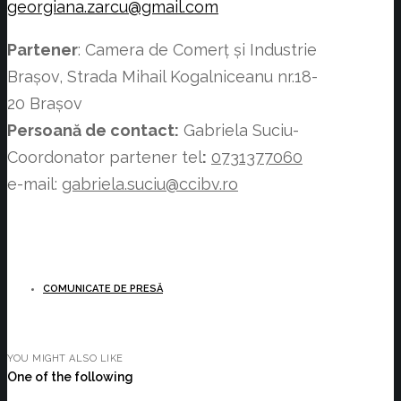
georgiana.zarcu@gmail.com
Partener
: Camera de Comerț și Industrie
Brașov, Strada Mihail Kogalniceanu nr.18-
20 Brașov
Persoană de contact
:
Gabriela Suciu-
Coordonator partener tel
:
0731377060
e-mail:
gabriela.suciu@ccibv.ro
COMUNICATE DE PRESĂ
YOU MIGHT ALSO LIKE
One of the following