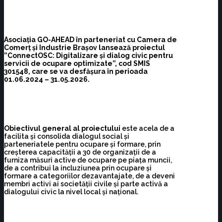
Asociația GO-AHEAD în parteneriat cu Camera de
Comerț și Industrie Brașov lansează proiectul
”ConnectOSC: Digitalizare și dialog civic pentru
servicii de ocupare optimizate”, cod SMIS
301548, care se va desfășura în perioada
01.06.2024 – 31.05.2026.
Obiectivul general al proiectului
este acela de a
facilita și consolida dialogul social și
parteneriatele pentru ocupare și formare, prin
creșterea capacității a 30 de organizații de a
furniza măsuri active de ocupare pe piața muncii,
de a contribui la incluziunea prin ocupare și
formare a categoriilor dezavantajate, de a deveni
membri activi ai societății civile și parte activă a
dialogului civic la nivel local și național.