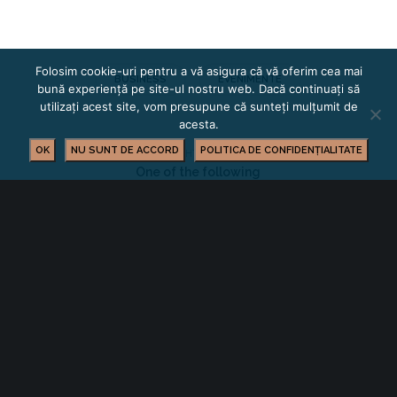
Folosim cookie-uri pentru a vă asigura că vă oferim cea mai
BUSINESS
EVENIMENTE
bună experiență pe site-ul nostru web. Dacă continuați să
utilizați acest site, vom presupune că sunteți mulțumit de
acesta.
OK
NU SUNT DE ACCORD
POLITICA DE CONFIDENȚIALITATE
YOU MIGHT ALSO LIKE
One of the following