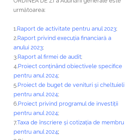
ORDINEA DE ZI a Adunării generale este
următoarea:
1.
Raport de activitate pentru anul 2023
;
2.
Raport privind execuţia financiară a
anului 2023
;
3.
Raport al firmei de audit
;
4.
Proiect conţinând obiectivele specifice
pentru anul 2024
;
5.
Proiect de buget de venituri şi cheltuieli
pentru anul 2024
;
6.
Proiect privind programul de investiţii
pentru anul 2024
;
7.
Taxa de înscriere şi cotizaţia de membru
pentru anul 2024
;