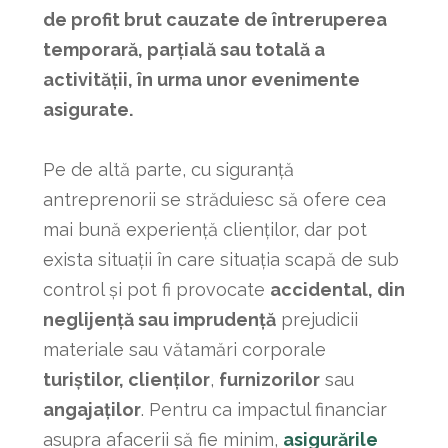
de profit brut cauzate de întreruperea
temporară, parțială sau totală a
activității, în urma unor evenimente
asigurate.
Pe de altă parte, cu siguranță
antreprenorii se străduiesc să ofere cea
mai bună experiență clienților, dar pot
exista situații în care situația scapă de sub
control și pot fi provocate
accidental, din
neglijență sau imprudență
prejudicii
materiale sau vătamări corporale
turiștilor, clienților
,
furnizorilor
sau
angajaților
. Pentru ca impactul financiar
asupra afacerii să fie minim,
asigurările