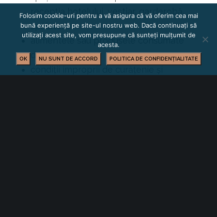
recepţia hotelului, vestiar, garderobă,
Folosim cookie-uri pentru a vă asigura că vă oferim cea mai
spălătorii
bună experiență pe site-ul nostru web. Dacă continuați să
utilizați acest site, vom presupune că sunteți mulțumit de
alimentele sau produsele consumate
acesta.
de aceştia
OK
NU SUNT DE ACCORD
POLITICA DE CONFIDENȚIALITATE
condiţii improprii de curăţenie şi
siguranţă ale spaţiilor de cazare,
tratament, agrement, ale mobilierului,
amenajărilor interioare, instalaţiilor
sanitare, electrice, lenjeriei, veselei
pierderea, distrugerea sau deteriorarea
documentelor originale, lăsate de
aceştia în vederea completării,
înregistrării şi luării în evidenţă a
clienţilor la recepţia hotelului, motelului
etc. (ex. cărți de identitate, paşapoarte,