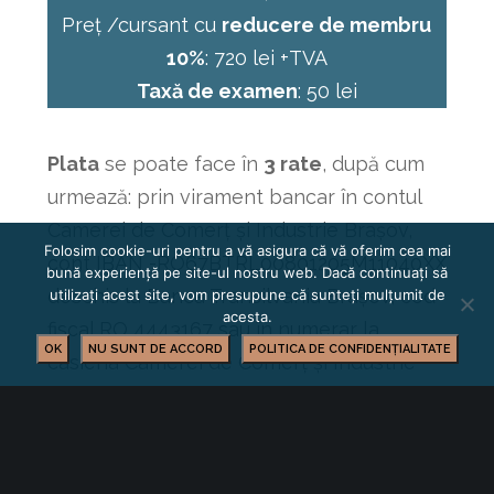
Preț /cursant cu
reducere de membru
10%
: 720 lei +TVA
Taxă de examen
: 50 lei
Plata
se poate face în
3 rate
, după cum
urmează: prin virament bancar în contul
Camerei de Comerț și Industrie Brașov,
Folosim cookie-uri pentru a vă asigura că vă oferim cea mai
cont IBAN -RO67BTRL00801205M11040XX
bună experiență pe site-ul nostru web. Dacă continuați să
deschis la Banca Transilvania Brașov, cod
utilizați acest site, vom presupune că sunteți mulțumit de
acesta.
fiscal RO 4443167 sau în numerar la
OK
NU SUNT DE ACCORD
POLITICA DE CONFIDENȚIALITATE
casieria Camerei de Comerț și Industrie
Brașov, sediul Strada Mihail Kogălniceanu
nr. 18-20 , Brașov.