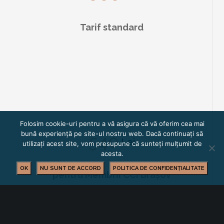
Tarif standard
Folosim cookie-uri pentru a vă asigura că vă oferim cea mai
bună experiență pe site-ul nostru web. Dacă continuați să
540
Lei
utilizați acest site, vom presupune că sunteți mulțumit de
acesta.
OK
NU SUNT DE ACCORD
POLITICA DE CONFIDENȚIALITATE
pentru Membrii CCI Brașov
care beneficiază de o
reducere de 10%