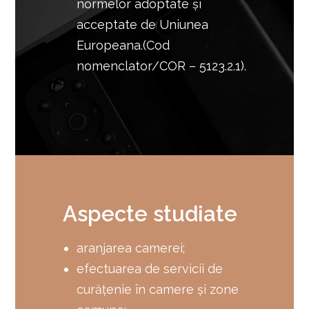
normelor adoptate și
acceptate de Uniunea
Europeana.(Cod
nomenclator/COR – 5123.2.1).
Aspecte studiate
aranjarea camerei;
efectuarea de servicii de
curăţenie în camere şi zone