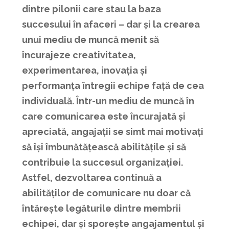
dintre pilonii care stau la baza
succesului în afaceri – dar și la crearea
unui mediu de muncă menit să
încurajeze creativitatea,
experimentarea, inovația și
performanța întregii echipe față de cea
individuală. Într-un mediu de muncă în
care comunicarea este încurajată și
apreciată, angajații se simt mai motivați
să își îmbunătățească abilitățile și să
contribuie la succesul organizației.
Astfel, dezvoltarea continuă a
abilităților de comunicare nu doar că
întărește legăturile dintre membrii
echipei, dar și sporește angajamentul și