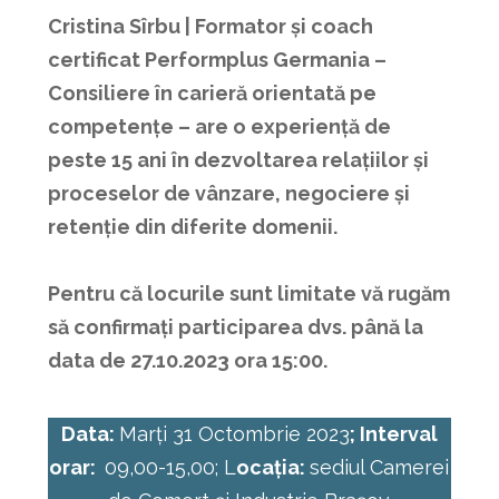
Cristina Sîrbu | Formator și coach
certificat Performplus Germania –
Consiliere în carieră orientată pe
competențe – are o experiență de
peste 15 ani în dezvoltarea relațiilor și
proceselor de vânzare, negociere și
retenție din diferite domenii.
Pentru că locurile sunt limitate vă rugăm
să confirmați participarea dvs. până la
data de 27.10.2023 ora 15:00.
Data:
Marți 31 Octombrie 2023
; Interval
orar:
09,00-15,00; L
ocația:
sediul Camerei