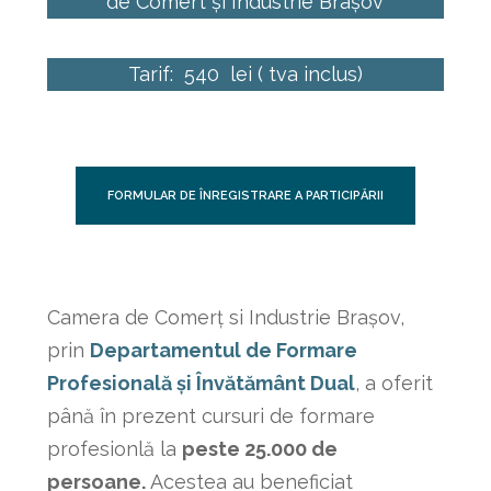
de Comert și Industrie Brașov
Tarif:
540 lei ( tva inclus)
FORMULAR DE ÎNREGISTRARE A PARTICIPĂRII
Camera de Comerț si Industrie Brașov,
prin
Departamentul de Formare
Profesională și Învătământ Dual
, a oferit
până în prezent cursuri de formare
profesionlă la
peste 25.000 de
persoane.
Acestea au beneficiat