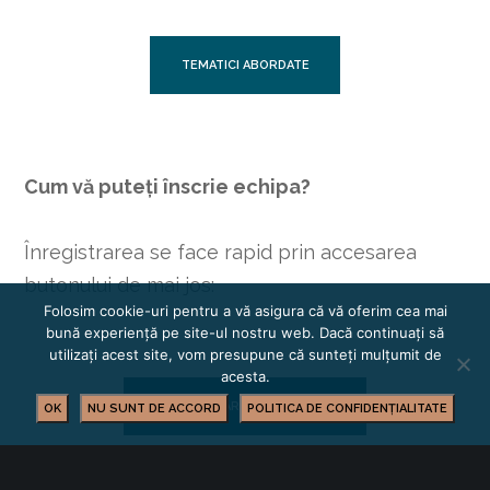
TEMATICI ABORDATE
Cum vă puteți înscrie echipa?
Înregistrarea se face rapid prin accesarea
butonului de mai jos:
Folosim cookie-uri pentru a vă asigura că vă oferim cea mai
bună experiență pe site-ul nostru web. Dacă continuați să
utilizați acest site, vom presupune că sunteți mulțumit de
acesta.
ÎNREGISTRAREA PARTICIPĂRII
OK
NU SUNT DE ACCORD
POLITICA DE CONFIDENȚIALITATE