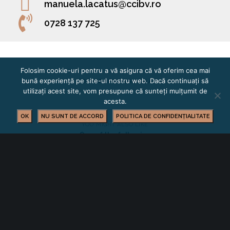
manuela.lacatus@ccibv.ro
0728 137 725
Folosim cookie-uri pentru a vă asigura că vă oferim cea mai
bună experiență pe site-ul nostru web. Dacă continuați să
FORMARE PROFESIONALĂ
utilizați acest site, vom presupune că sunteți mulțumit de
acesta.
OK
NU SUNT DE ACCORD
POLITICA DE CONFIDENȚIALITATE
YOU MIGHT ALSO LIKE
One of the following