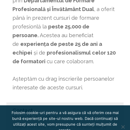
prin
Departamentul de Formare
Profesională și Învătământ Dual
, a oferit
până în prezent cursuri de formare
profesionlă la
peste 25.000 de
persoane.
Acestea au beneficiat
de
experiența de peste 25 de ani a
echipei
și de
profesionalismul celor 120
de formatori
cu care colaboram.
Așteptăm cu drag înscrierile persoanelor
interesate de aceste cursuri.
Contact
Folosim cookie-uri pentru a vă asigura că vă oferim cea mai
Manuela Lăcătuș
bună experiență pe site-ul nostru web. Dacă continuați să
utilizați acest site, vom presupune că sunteți mulțumit de
Departament Formare Profesională și