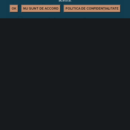
acesta.
Învățământ Dual
OK
NU SUNT DE ACCORD
POLITICA DE CONFIDENȚIALITATE
manuela.lacatus@ccibv.ro
0728 137 725
FORMARE PROFESIONALĂ
YOU MIGHT ALSO LIKE
One of the following
Cursuri la care se fac înscrieri în perioada
03.08.2026-31.08.2026