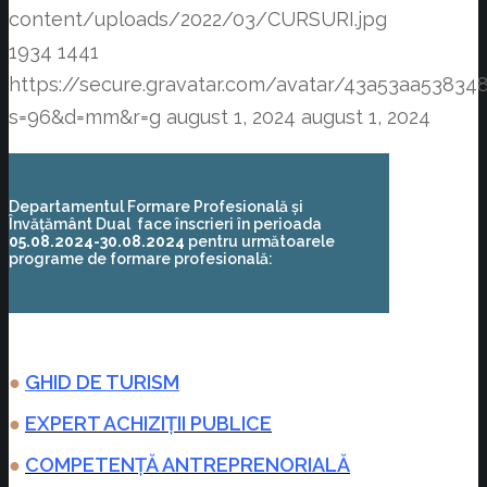
content/uploads/2022/03/CURSURI.jpg
1934
1441
https://secure.gravatar.com/avatar/43a53aa538
s=96&d=mm&r=g
august 1, 2024
august 1, 2024
Departamentul Formare Profesională și
Învățământ Dual face înscrieri în perioada
05.08.2024-30.08.2024
pentru următoarele
programe de formare profesională:
●
GHID DE TURISM
●
EXPERT ACHIZIȚII PUBLICE
●
COMPETENȚĂ ANTREPRENORIALĂ