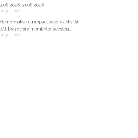
3.08.2026-31.08.2026
ulie 30, 2026
cte normative cu impact asupra activității
.C.I. Brașov și a membrilor acesteia
ulie 30, 2026
2.07.2026-29.07.2026