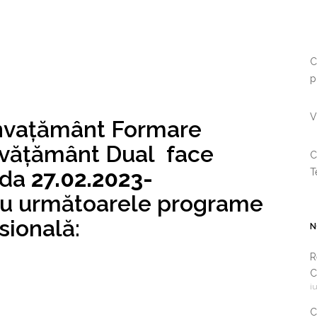
C
p
V
nvațământ Formare
Învățământ Dual face
C
ada
27.02.2023-
T
u următoarele programe
sională:
N
R
C
i
i
c
C