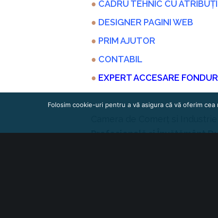
●
CADRU TEHNIC CU ATRIBUȚII
●
DESIGNER PAGINI WEB
●
PRIM AJUTOR
●
CONTABIL
●
EXPERT ACCESARE FONDUR
Folosim cookie-uri pentru a vă asigura că vă oferim cea 
Camera de Comerț si Industrie
Profesională și Învătământ D
formare profesionlă la
peste 
de
experiența de peste 25 de
120 de formatori
cu care cola
Așteptăm cu drag înscrierile p