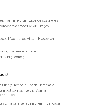
ea mai mare organizație de susținere și
romovare a afacerilor din Brașov.
ocea Mediului de Afaceri Brașovean.
ondiții generale tehnice
ermeni și condiții
OUTĂȚI
eziliența începe cu decizii informate.
um pot companiile transforma
ulie 30, 2026
nformația de business într-un avantaj
ompetitiv
ursuri la care se fac înscrieri în perioada