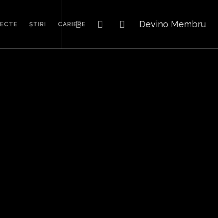
Devino Membru
IECTE
ȘTIRI
CARIERE