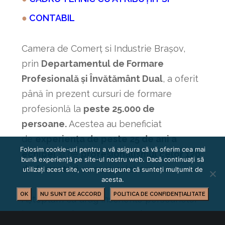
●
CONTABIL
Camera de Comerț si Industrie Brașov,
prin
Departamentul de Formare
Profesională și Învătământ Dual
, a oferit
până în prezent cursuri de formare
profesionlă la
peste 25.000 de
persoane.
Acestea au beneficiat
de
experiența de peste 25 de ani a
Folosim cookie-uri pentru a vă asigura că vă oferim cea mai
echipei
și de
profesionalismul celor 120
bună experiență pe site-ul nostru web. Dacă continuați să
de formatori
cu care colaboram.
utilizați acest site, vom presupune că sunteți mulțumit de
acesta.
OK
NU SUNT DE ACCORD
POLITICA DE CONFIDENȚIALITATE
Așteptăm cu drag înscrierile persoanelor
interesate de aceste cursuri.