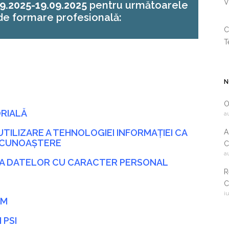
V
9.2025-19.09.2025
pentru următoarele
e formare profesională:
C
T
N
O
RIALĂ
a
TILIZARE A TEHNOLOGIEI INFORMAȚIEI CA
A
I CUNOAȘTERE
C
a
2
IA DATELOR CU CARACTER PERSONAL
R
C
i
i
SM
c
 PSI