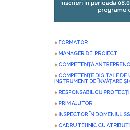
înscrieri în perioada
08.0
programe d
●
FORMATOR
●
MANAGER DE PROIECT
●
COMPETENȚĂ ANTREPRENO
●
COMPETENŢE DIGITALE DE U
INSTRUMENT DE ÎNVĂȚARE Ș
●
RESPONSABIL CU PROTECȚ
●
PRIM AJUTOR
●
INSPECTOR ÎN DOMENIUL S
●
CADRU TEHNIC CU ATRIBUȚII