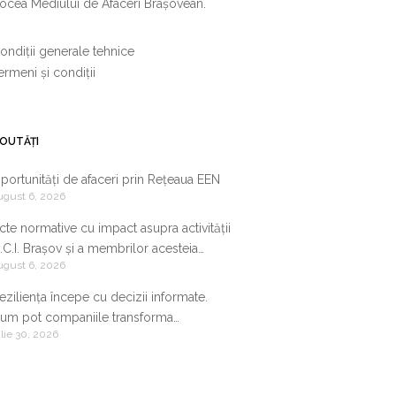
ocea Mediului de Afaceri Brașovean.
ondiții generale tehnice
ermeni și condiții
OUTĂȚI
portunități de afaceri prin Rețeaua EEN
ugust 6, 2026
cte normative cu impact asupra activității
.C.I. Brașov și a membrilor acesteia
ugust 6, 2026
9.07.2026-05.08.2026
eziliența începe cu decizii informate.
um pot companiile transforma
ulie 30, 2026
nformația de business într-un avantaj
ompetitiv