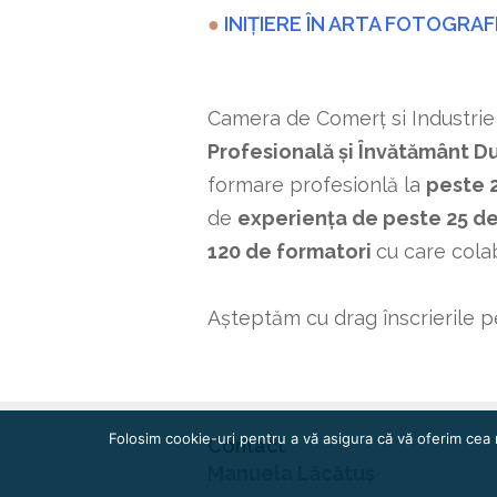
●
INIȚIERE ÎN ARTA FOTOGRAF
Camera de Comerț si Industrie
Profesională și Învătământ D
formare profesionlă la
peste 
de
experiența de peste 25 de
120 de formatori
cu care cola
Așteptăm cu drag înscrierile p
Folosim cookie-uri pentru a vă asigura că vă oferim cea 
Contact
Manuela Lăcătuș