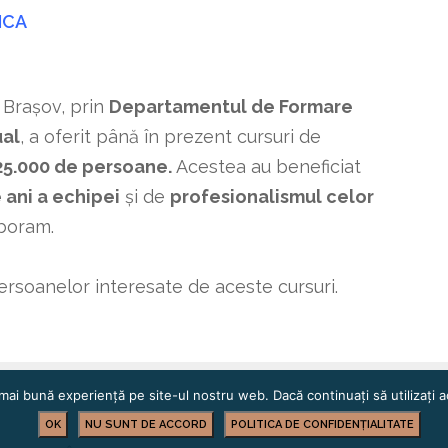
ICA
 Brașov, prin
Departamentul de Formare
ual
, a oferit până în prezent cursuri de
25.000 de persoane.
Acestea au beneficiat
 ani a echipei
și de
profesionalismul celor
boram.
ersoanelor interesate de aceste cursuri.
mai bună experiență pe site-ul nostru web. Dacă continuați să utilizați
OK
NU SUNT DE ACCORD
POLITICA DE CONFIDENȚIALITATE