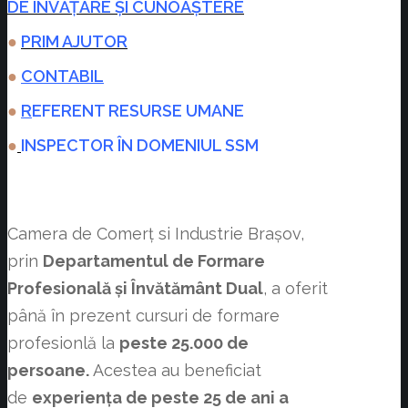
DE ÎNVĂȚARE ȘI CUNOAȘTERE
●
PRIM AJUTOR
●
CONTABIL
●
R
EFERENT RESURSE UMANE
●
INSPECTOR ÎN DOMENIUL SSM
Camera de Comerț si Industrie Brașov,
prin
Departamentul de Formare
Profesională și Învătământ Dual
, a oferit
până în prezent cursuri de formare
profesionlă la
peste 25.000 de
persoane.
Acestea au beneficiat
de
experiența de peste 25 de ani a