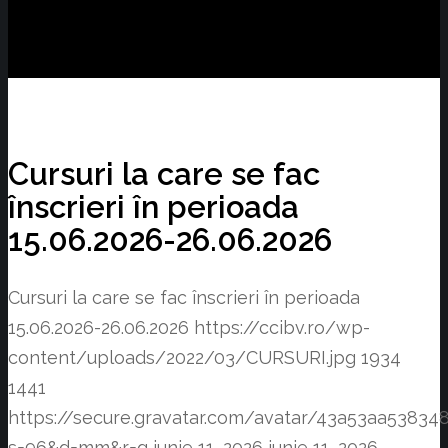
Cursuri la care se fac
înscrieri în perioada
15.06.2026-26.06.2026
Cursuri la care se fac înscrieri în perioada
15.06.2026-26.06.2026
https://ccibv.ro/wp-
content/uploads/2022/03/CURSURI.jpg
1934
1441
https://secure.gravatar.com/avatar/43a53aa538
s=96&d=mm&r=g
iunie 11, 2026
iunie 11, 2026