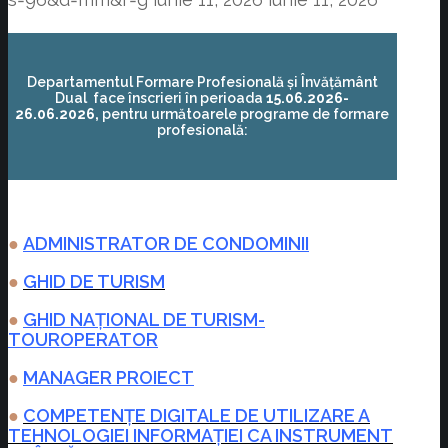
Departamentul Formare Profesională și Învățământ
Dual face înscrieri în perioada
15.06.2026-
26.06.2026
,
pentru următoarele programe de formare
profesională:
●
ADMINISTRATOR DE CONDOMINII
●
GHID DE TURISM
●
GHID NAȚIONAL DE TURISM-
TOUROPERATOR
●
MANAGER PROIECT
●
COMPETENŢE DIGITALE DE UTILIZARE A
TEHNOLOGIEI INFORMAȚIEI CA INSTRUMENT