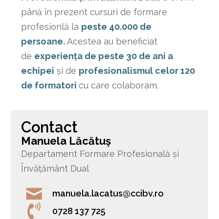
până în prezent cursuri de formare
profesionlă la
peste 40.000 de
persoane
.
Acestea au beneficiat
de
experiența de peste 30 de ani a
echipei
și de
profesionalismul celor 120
de formatori
cu care colaboram.
Contact
Manuela Lăcătuș
Departament Formare Profesională și
Învățământ Dual
manuela.lacatus@ccibv.ro
0728 137 725