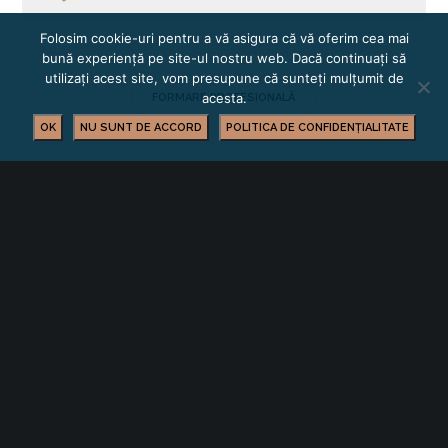
Folosim cookie-uri pentru a vă asigura că vă oferim cea mai
bună experiență pe site-ul nostru web. Dacă continuați să
utilizați acest site, vom presupune că sunteți mulțumit de
acesta.
FORMARE PROFESIONALĂ
OK
NU SUNT DE ACCORD
POLITICA DE CONFIDENȚIALITATE
YOU MIGHT ALSO LIKE
One of the following