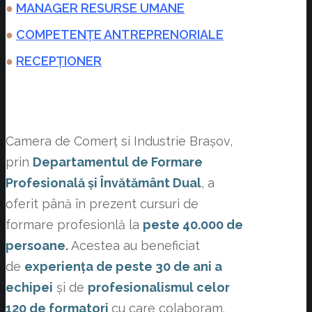
●
MANAGER RESURSE UMANE
●
COMPETENȚE ANTREPRENORIALE
●
RECEPȚIONER
Camera de Comerț si Industrie Brașov,
prin
Departamentul de Formare
Profesională și Învătământ Dual
, a
oferit până în prezent cursuri de
formare profesionlă la
peste 40.000 de
persoane
.
Acestea au beneficiat
de
experiența de peste 30 de ani a
echipei
și de
profesionalismul celor
120 de formatori
cu care colaboram.