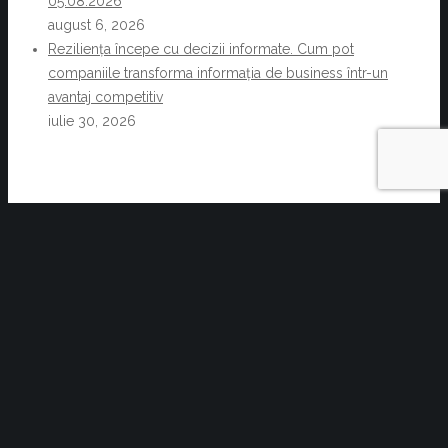
05.08.2026
august 6, 2026
Reziliența începe cu decizii informate. Cum pot
companiile transforma informația de business într-un
avantaj competitiv
iulie 30, 2026
Acte normative cu impact asupra activității
C.C.I. Brașov și a membrilor acesteia
Sinteza actelor normative cu impact general
de la decretarea stării de alertă până în
prezent