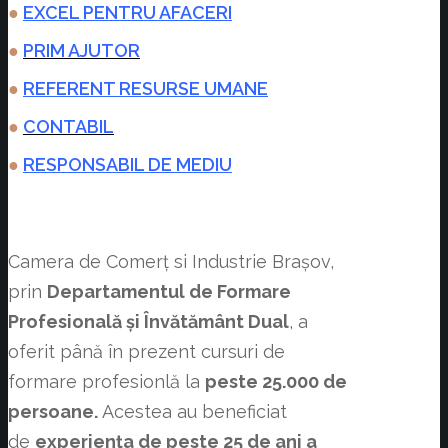
●
EXCEL PENTRU AFACERI
●
PRIM AJUTOR
●
REFERENT RESURSE UMANE
●
CONTABIL
●
RESPONSABIL DE MEDIU
Camera de Comerț si Industrie Brașov,
prin
Departamentul de Formare
Profesională și Învătământ Dual
, a
oferit până în prezent cursuri de
formare profesionlă la
peste 25.000 de
persoane.
Acestea au beneficiat
de
experiența de peste 25 de ani a