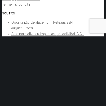
Termeni și condiții
NOUTĂȚI
Oportunități de afaceri prin Rețeaua EEN
august 6, 2026
Acte normative cu impact asupra activității C.C.I.
Brașov și a membrilor acesteia 29.07.2026-
05.08.2026
august 6, 2026
Reziliența începe cu decizii informate. Cum pot
companiile transforma informația de business într-un
avantaj competitiv
iulie 30, 2026
Acte normative cu impact asupra activității