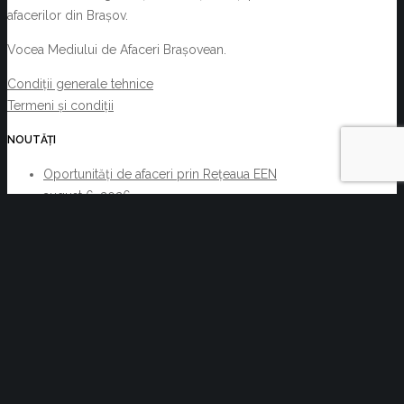
afacerilor din Brașov.
Vocea Mediului de Afaceri Brașovean.
Condiții generale tehnice
Termeni și condiții
NOUTĂȚI
Oportunități de afaceri prin Rețeaua EEN
august 6, 2026
Acte normative cu impact asupra activității C.C.I.
Brașov și a membrilor acesteia 29.07.2026-
05.08.2026
august 6, 2026
Reziliența începe cu decizii informate. Cum pot
companiile transforma informația de business într-un
avantaj competitiv
iulie 30, 2026