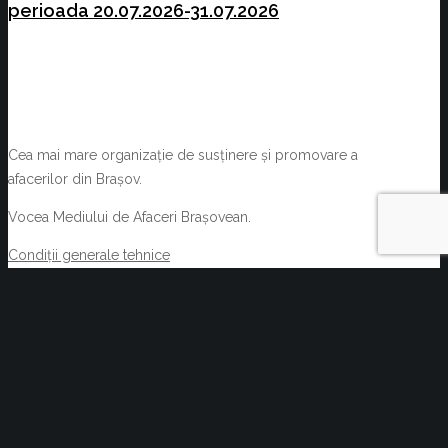
perioada 20.07.2026-31.07.2026
Cea mai mare organizație de susținere și promovare a
afacerilor din Brașov.
Vocea Mediului de Afaceri Brașovean.
Condiții generale tehnice
Termeni și condiții
NOUTĂȚI
Oportunități de afaceri prin Rețeaua EEN
august 6, 2026
Acte normative cu impact asupra activității C.C.I.
Brașov și a membrilor acesteia 29.07.2026-