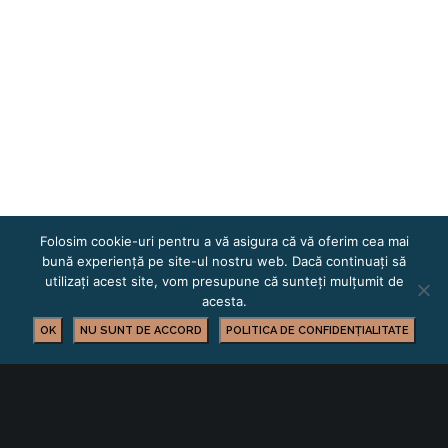
Folosim cookie-uri pentru a vă asigura că vă oferim cea mai
bună experiență pe site-ul nostru web. Dacă continuați să
utilizați acest site, vom presupune că sunteți mulțumit de
acesta.
OK
NU SUNT DE ACCORD
POLITICA DE CONFIDENȚIALITATE
Contact