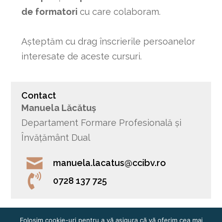
de formatori
cu care colaboram.
Așteptăm cu drag înscrierile persoanelor
interesate de aceste cursuri.
Contact
Manuela Lăcătuș
Departament Formare Profesională și
Învățământ Dual
manuela.lacatus@ccibv.ro
0728 137 725
Folosim cookie-uri pentru a vă asigura că vă oferim cea mai