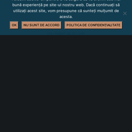
bună experiență pe site-ul nostru web. Dacă continuați să
FORMARE PROFESIONALĂ
utilizați acest site, vom presupune că sunteți mulțumit de
acesta.
OK
NU SUNT DE ACCORD
POLITICA DE CONFIDENȚIALITATE
YOU MIGHT ALSO LIKE
One of the following