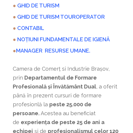
●
GHID DE TURISM
●
GHID DE TURISM TOUROPERATOR
●
CONTABIL
●
NOȚIUNI FUNDAMENTALE DE IGIENĂ
●
MANAGER RESURSE UMANE.
Camera de Comerț si Industrie Brașov,
prin
Departamentul de Formare
Profesională și Învătământ Dual
, a oferit
până în prezent cursuri de formare
profesionlă la
peste 25.000 de
persoane.
Acestea au beneficiat
de
experiența de peste 25 de ani a
echipei
și de
profesionalismul celor 120