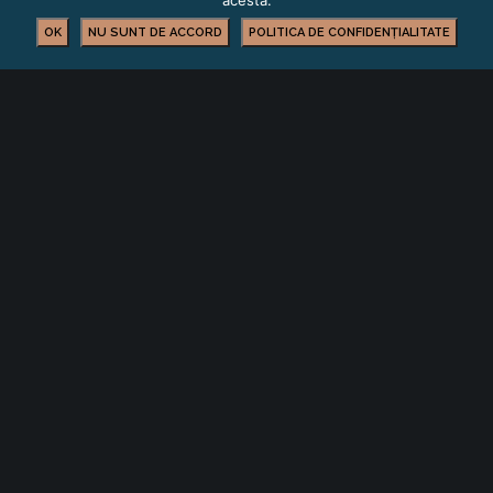
acesta.
OK
NU SUNT DE ACCORD
POLITICA DE CONFIDENȚIALITATE
FORMARE PROFESIONALĂ
YOU MIGHT ALSO LIKE
One of the following
Cursuri la care se fac înscrieri în perioada
03.08.2026-31.08.2026