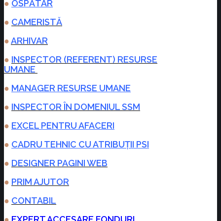
●
OSPĂTAR
●
CAMERISTĂ
●
ARHIVAR
●
INSPECTOR (REFERENT) RESURSE
UMANE
●
MANAGER RESURSE UMANE
●
INSPECTOR ÎN DOMENIUL SSM
●
EXCEL PENTRU AFACERI
●
CADRU TEHNIC CU ATRIBUȚII PSI
●
DESIGNER PAGINI WEB
●
PRIM AJUTOR
●
CONTABIL
●
EXPERT ACCESARE FONDURI