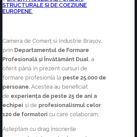
STRUCTURALE ȘI DE COEZIUNE
EUROPENE
Camera de Comerț si Industrie Brașov,
prin
Departamentul de Formare
Profesională și Învătământ Dual
, a
oferit până în prezent cursuri de
formare profesionlă la
peste 25.000 de
persoane.
Acestea au beneficiat
de
experiența de peste 25 de ani a
echipei
și de
profesionalismul celor
120 de formatori
cu care colaboram.
Așteptăm cu drag înscrierile