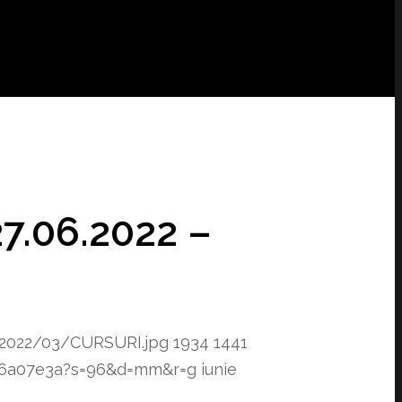
27.06.2022 –
/2022/03/CURSURI.jpg
1934
1441
f76a07e3a?s=96&d=mm&r=g
iunie