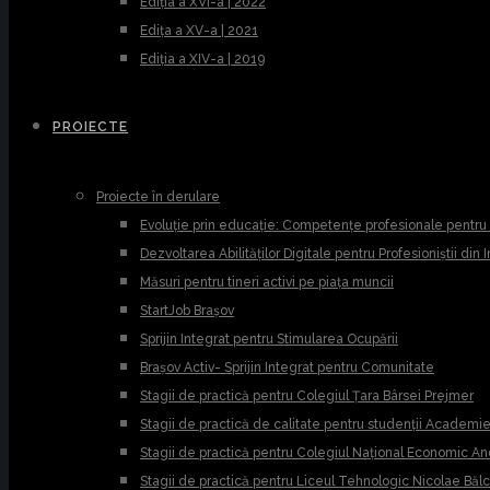
Ediția a XVI-a | 2022
Edița a XV-a | 2021
Ediția a XIV-a | 2019
PROIECTE
Proiecte în derulare
Evoluție prin educație: Competențe profesionale pentr
Dezvoltarea Abilităților Digitale pentru Profesioniștii din
Măsuri pentru tineri activi pe piața muncii
StartJob Brașov
Sprijin Integrat pentru Stimularea Ocupării
Brașov Activ- Sprijin Integrat pentru Comunitate
Stagii de practică pentru Colegiul Țara Bârsei Prejmer
Stagii de practică de calitate pentru studenții Academ
Stagii de practică pentru Colegiul Național Economic A
Stagii de practică pentru Liceul Tehnologic Nicolae Băl