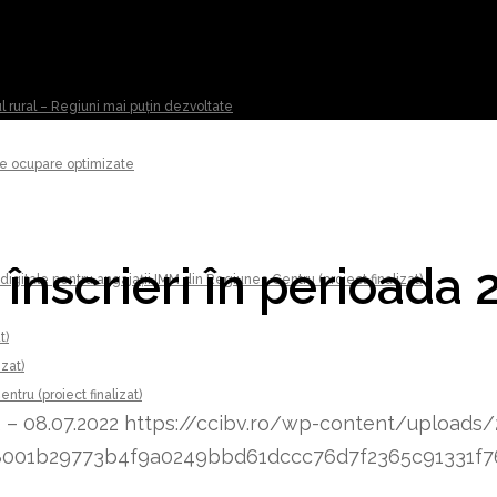
ul rural – Regiuni mai puțin dezvoltate
 de ocupare optimizate
 înscrieri în perioada 
digitale pentru angajații IMM din Regiunea Centru (proiect finalizat)
t)
izat)
tru (proiect finalizat)
2 – 08.07.2022
https://ccibv.ro/wp-content/uploads
8348001b29773b4f9a0249bbd61dccc76d7f2365c91331