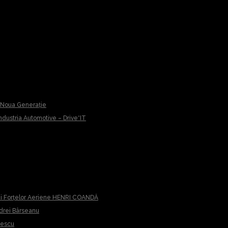
u Noua Generație
 Industria Automotive – Drive*IT
iei Forțelor Aeriene HENRI COANDĂ
ndrei Bârseanu
cescu