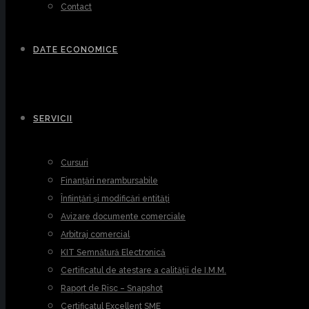
Contact
DATE ECONOMICE
SERVICII
Cursuri
Finanțări nerambursabile
Înființări și modificări entități
Avizare documente comerciale
Arbitraj comercial
KIT Semnătură Electronică
Certificatul de atestare a calității de I.M.M.
Raport de Risc – Snapshot
Certificatul Excellent SME