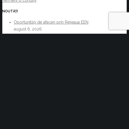
Termeni și condiții
NOUTĂȚI
Oportunități de afaceri prin Rețeaua EEN
august 6, 2026
Acte normative cu impact asupra activității C.C.I.
Brașov și a membrilor acesteia 29.07.2026-
05.08.2026
august 6, 2026
Reziliența începe cu decizii informate. Cum pot
companiile transforma informația de business într-un
avantaj competitiv
iulie 30, 2026
Noile proceduri vamale care vor fi introduse
de către UK începând cu 1 iulie 2022