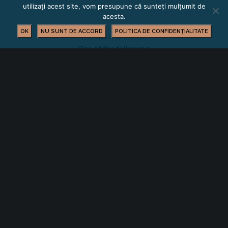
utilizați acest site, vom presupune că sunteți mulțumit de
acesta.
OK
NU SUNT DE ACCORD
POLITICA DE CONFIDENȚIALITATE
YOU MIGHT ALSO LIKE
One of the following