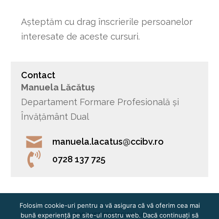
Așteptăm cu drag înscrierile persoanelor
interesate de aceste cursuri.
Contact
Manuela Lăcătuș
Departament Formare Profesională și
Învățământ Dual
manuela.lacatus@ccibv.ro
0728 137 725
Folosim cookie-uri pentru a vă asigura că vă oferim cea mai
bună experiență pe site-ul nostru web. Dacă continuați să
FORMARE PROFESIONALĂ