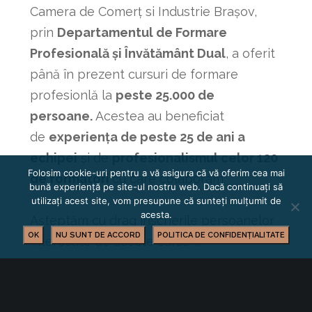
Camera de Comerț si Industrie Brașov,
prin
Departamentul de Formare
Profesională și Învătământ Dual
, a oferit
până în prezent cursuri de formare
profesionlă la
peste 25.000 de
persoane.
Acestea au beneficiat
de
experiența de peste 25 de ani a
echipei
și de
profesionalismul celor 120
Folosim cookie-uri pentru a vă asigura că vă oferim cea mai
de formatori
cu care colaboram.
bună experiență pe site-ul nostru web. Dacă continuați să
utilizați acest site, vom presupune că sunteți mulțumit de
acesta.
Așteptăm cu drag înscrierile persoanelor
OK
NU SUNT DE ACCORD
POLITICA DE CONFIDENȚIALITATE
interesate de aceste cursuri.
Contact