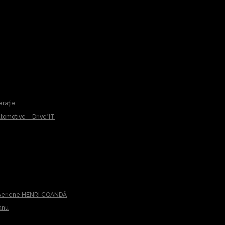
erație
Automotive – Drive*IT
or Aeriene HENRI COANDĂ
anu