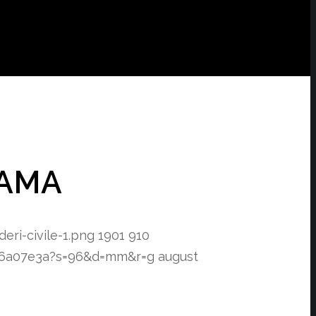
PAMA
ri-civile-1.png
1901
910
f76a07e3a?s=96&d=mm&r=g
august