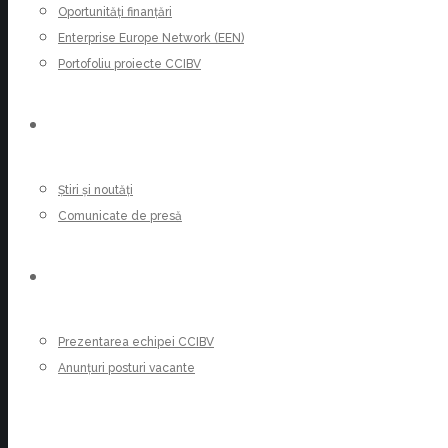
Oportunități finanțări
Enterprise Europe Network (EEN)
Portofoliu proiecte CCIBV
ȘTIRI
Știri și noutăți
Comunicate de presă
CARIERE
Prezentarea echipei CCIBV
Anunțuri posturi vacante