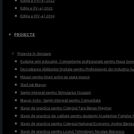
Ediția a XVI-a | 2022
Edița a XV-a | 2021
Ediția a XIV-a | 2019
PROIECTE
Proiecte în derulare
Evoluție prin educație: Competențe profesionale pentru Noua Gen
Dezvoltarea Abilităților Digitale pentru Profesioniștii din Industria 
Măsuri pentru tineri activi pe piața muncii
StartJob Brașov
Sprijin Integrat pentru Stimularea Ocupării
Brașov Activ- Sprijin Integrat pentru Comunitate
Stagii de practică pentru Colegiul Țara Bârsei Prejmer
Stagii de practică de calitate pentru studenții Academiei Forțel
Stagii de practică pentru Colegiul Național Economic Andrei Bârse
Stagii de practică pentru Liceul Tehnologic Nicolae Bălcescu