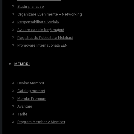
Studii și analize
Organizare Evenimente – Networking
Responsabilitate Socială
Avizare caz de forță majoră
Registrul de Publicitate Mobiliară
Promovare Internațională EEN
MEMBRI
Devino Membru
Catalog membri
Membri Premium
Avantaje
Tarife
Program Member 2 Member