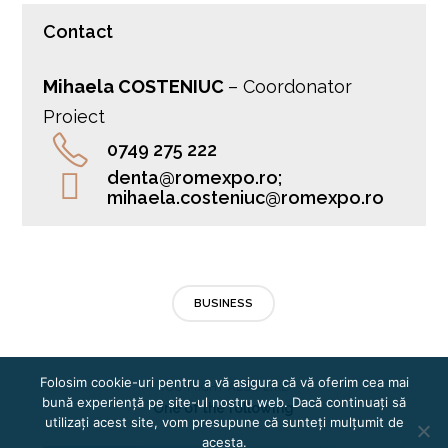
Contact
Mihaela COSTENIUC
– Coordonator
Proiect
0749 275 222
denta@romexpo.ro;
mihaela.costeniuc@romexpo.ro
BUSINESS
Folosim cookie-uri pentru a vă asigura că vă oferim cea mai
YOU MIGHT ALSO LIKE
bună experiență pe site-ul nostru web. Dacă continuați să
One of the following
utilizați acest site, vom presupune că sunteți mulțumit de
acesta.