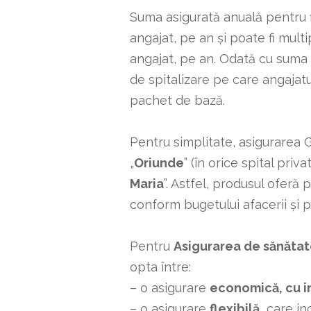
Suma asigurată anuală pentru f
angajat, pe an și poate fi multi
angajat, pe an. Odată cu suma a
de spitalizare pe care angajatu
pachet de bază.
Pentru simplitate, asigurarea
„
Oriunde
” (în orice spital priva
Maria
”. Astfel, produsul oferă 
conform bugetului afacerii și pr
Pentru
Asigurarea de sănătate
opta între:
– o asigurare
economică, cu i
– o asigurare
flexibilă,
care in