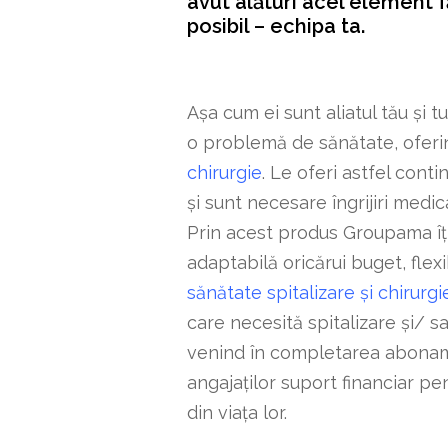
avut alături acel element f
posibil – echipa ta.
Așa cum ei sunt aliatul tău și tu
o problemă de sănătate, oferi
chirurgie
. Le oferi astfel con
și sunt necesare îngrijiri medic
Prin acest produs Groupama îți
adaptabilă oricărui buget, flexi
sănătate spitalizare și chirurgi
care necesită spitalizare și/ sa
venind în completarea abonamen
angajaților suport financiar p
din viața lor.