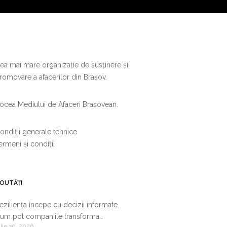
ea mai mare organizație de susținere și
romovare a afacerilor din Brașov.
ocea Mediului de Afaceri Brașovean.
ondiții generale tehnice
ermeni și condiții
OUTĂȚI
eziliența începe cu decizii informate.
um pot companiile transforma
ulie 30, 2026