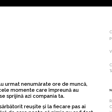
C
p
V
C
T
. Au urmat nenumărate ore de muncă,
e acele momente care împreună au
N
se sprijină azi compania ta.
R
sărbătorit reușite și la fiecare pas ai
C
i