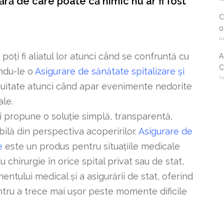
ără de care poate că nimic nu ar fi fost
i
c
C
0
i
 poți fi aliatul lor atunci când se confruntă cu
A
C
ndu-le o
Asigurare de sănătate spitalizare și
i
2
tinuitate atunci când apar evenimente nedorite
ale.
 propune o soluție simplă, transparentă,
bilă din perspectiva acoperirilor.
Asigurare de
e
este un produs pentru situațiile medicale
u chirurgie în orice spital privat sau de stat,
tului medical și a asigurării de stat, oferind
entru a trece mai ușor peste momente dificile