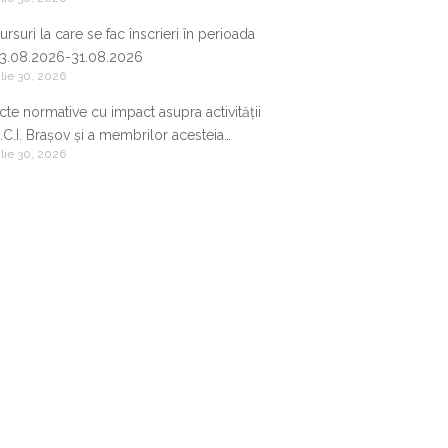
nformația de business într-un avantaj
ompetitiv
ursuri la care se fac înscrieri în perioada
3.08.2026-31.08.2026
ulie 30, 2026
cte normative cu impact asupra activității
.C.I. Brașov și a membrilor acesteia
ulie 30, 2026
2.07.2026-29.07.2026