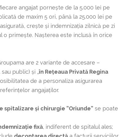
iecare angajat pornește de la 5.000 lei pe
plicată de maxim 5 ori, până la 25.000 lei pe
sigurată, crește și indemnizaţia zilnică pe zi
l o primește. Nașterea este inclusă în orice
 Groupama are 2 variante de accesare –
t sau public) și „
în Rețeaua Privată Regina
posibilitatea de a personaliza asigurarea
eferințelor angajaților.
 spitalizare și chirurgie ”Oriunde”
se poate
ndemnizație fixă
, indiferent de spitalul ales;
clude
decontarea directă
a facturii serviciilor