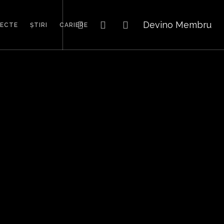
Devino Membru
IECTE
ȘTIRI
CARIERE