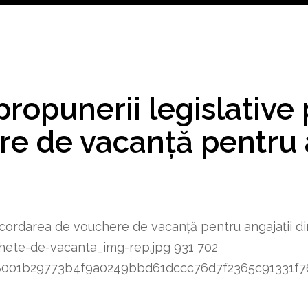
ropunerii legislative
e de vacanță pentru a
cordarea de vouchere de vacanță pentru angajații din
hete-de-vacanta_img-rep.jpg
931
702
8348001b29773b4f9a0249bbd61dccc76d7f2365c91331