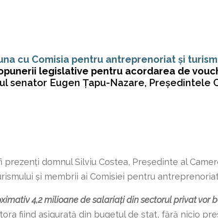
na cu Comisia pentru antreprenoriat și turism
opunerii legislative pentru acordarea de vou
ul senator Eugen Țapu-Nazare, Președintele C
 prezenți domnul Silviu Costea, Președinte al Camere
urismului și membrii ai Comisiei pentru antreprenoriat 
imativ 4,2 milioane de salariați din sectorul privat vor 
ra fiind asigurată din bugetul de stat, fără nicio p