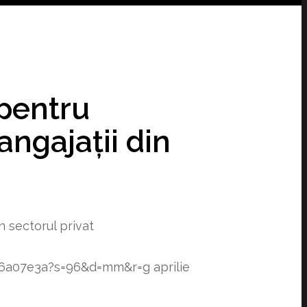
 pentru
ngajații din
 sectorul privat
f76a07e3a?s=96&d=mm&r=g
aprilie