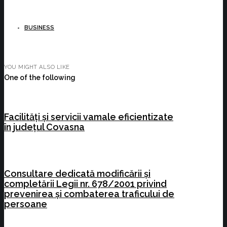
BUSINESS
YOU MIGHT ALSO LIKE
One of the following
Facilități și servicii vamale eficientizate
în județul Covasna
Consultare dedicată modificării și
completării Legii nr. 678/2001 privind
prevenirea și combaterea traficului de
persoane