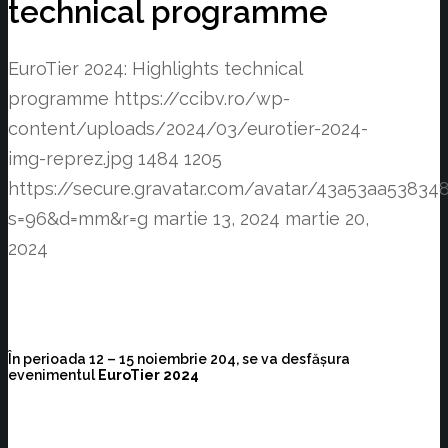
technical programme
EuroTier 2024: Highlights technical
programme
https://ccibv.ro/wp-
content/uploads/2024/03/eurotier-2024-
img-reprez.jpg
1484
1205
https://secure.gravatar.com/avatar/43a53aa538
s=96&d=mm&r=g
martie 13, 2024
martie 20,
2024
În perioada 12 – 15 noiembrie 204, se va desfășura
evenimentul
EuroTier 2024