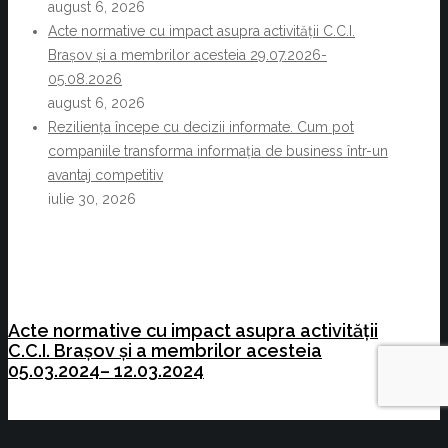
august 6, 2026
Acte normative cu impact asupra activității C.C.I.
Brașov și a membrilor acesteia 29.07.2026-
05.08.2026
august 6, 2026
Reziliența începe cu decizii informate. Cum pot
companiile transforma informația de business într-un
avantaj competitiv
iulie 30, 2026
Acte normative cu impact asupra activității
C.C.I. Brașov și a membrilor acesteia
05.03.2024– 12.03.2024
Training: “European Tenders and