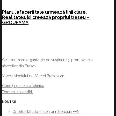
Planul afacerii tale urmează linii clare.
Realitatea își creează propriul traseu –
GROUPAMA
Cea mai mare organizație de susținere și promovare a
afacerilor din Brașov.
Vocea Mediului de Afaceri Brașovean.
Condiții generale tehnice
Termeni și condiții
NOUTĂȚI
Oportunități de afaceri prin Rețeaua EEN