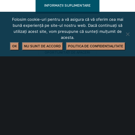
INFORMAȚII SUPLIMENTARE
Folosim cookie-uri pentru a vă asigura că vă oferim cea mai
bună experiență pe site-ul nostru web. Dacă continuați să
utilizați acest site, vom presupune că sunteți mulțumit de
acesta.
OK
NU SUNT DE ACCORD
POLITICA DE CONFIDENȚIALITATE
OPORTUNITĂȚI DE AFACERI
YOU MIGHT ALSO LIKE
One of the following
Oportunități de afaceri prin Rețeaua EEN
Oportunități de afaceri internaționale