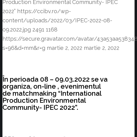
Production Environmental Community- IPEC
2022”
https://ccibv.ro/wp-
content/uploads/2022/03/IPEC-2022-08-
09.2022.jpg
2491
1168
https://secure.gravatar.com/avatar/43a53aa538
s=96&d=mm&r=g
martie 2, 2022
martie 2, 2022
În perioada 08 – 09.03.2022 se va
organiza, on-line , evenimentul
de matchmaking “International
Production Environmental
Community- IPEC 2022”.