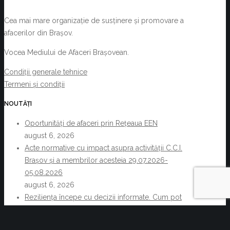
Cea mai mare organizație de susținere și promovare a
afacerilor din Brașov.
Vocea Mediului de Afaceri Brașovean.
Condiții generale tehnice
Termeni și condiții
NOUTĂȚI
Oportunități de afaceri prin Rețeaua EEN
august 6, 2026
Acte normative cu impact asupra activității C.C.I.
Brașov și a membrilor acesteia 29.07.2026-
05.08.2026
august 6, 2026
Reziliența începe cu decizii informate. Cum pot
companiile transforma informația de business într-un
avantaj competitiv