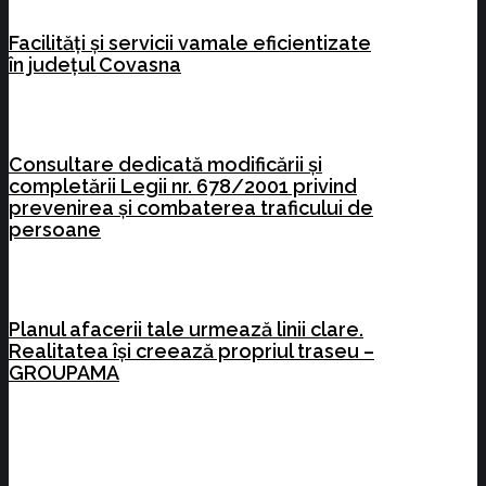
Facilități și servicii vamale eficientizate
în județul Covasna
Consultare dedicată modificării și
completării Legii nr. 678/2001 privind
prevenirea și combaterea traficului de
persoane
Planul afacerii tale urmează linii clare.
Realitatea își creează propriul traseu –
GROUPAMA