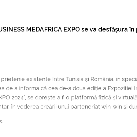
USINESS MEDAFRICA EXPO se va desfășura în 
prietenie existente între Tunisia și România, în spec
 de a informa că cea de-a doua ediție a Expoziției In
”, se dorește a fi o platformă fizică și virtuală pe
tar, în vederea creării unui parteneriat win-win și dur
s.