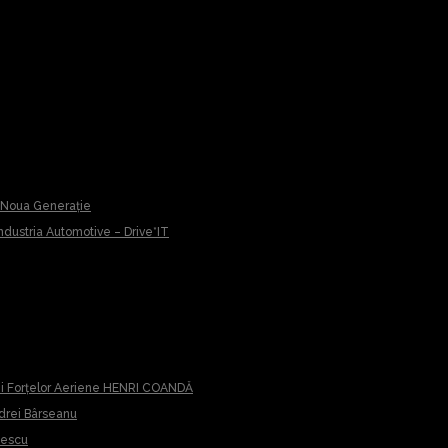
u Noua Generație
 Industria Automotive – Drive*IT
iei Forțelor Aeriene HENRI COANDĂ
ndrei Bârseanu
cescu