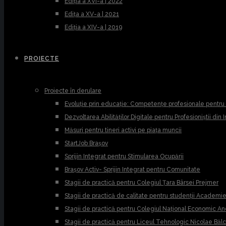
Ediția a XVI-a | 2022
Edița a XV-a | 2021
Ediția a XIV-a | 2019
PROIECTE
Proiecte în derulare
Evoluție prin educație: Competențe profesionale pentr
Dezvoltarea Abilităților Digitale pentru Profesioniștii din
Măsuri pentru tineri activi pe piața muncii
StartJob Brașov
Sprijin Integrat pentru Stimularea Ocupării
Brașov Activ- Sprijin Integrat pentru Comunitate
Stagii de practică pentru Colegiul Țara Bârsei Prejmer
Stagii de practică de calitate pentru studenții Academ
Stagii de practică pentru Colegiul Național Economic A
Stagii de practică pentru Liceul Tehnologic Nicolae Băl