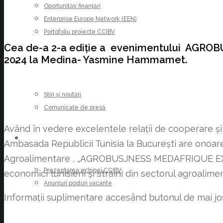
Oportunități finanțări
Enterprise Europe Network (EEN)
Portofoliu proiecte CCIBV
Cea de-a 2-a ediție a evenimentului AGROB
2024 la Medina- Yasmine Hammamet.
ȘTIRI
Știri și noutăți
Comunicate de presă
Având în vedere excelentele relații de cooperare și 
CARIERE
Ambasada Republicii Tunisia la București are onoarea
Agroalimentare , „AGROBUSJNESS MEDAFRIQUE EXPO 2024
Prezentarea echipei CCIBV
economici tunisieni și străini din sectorul agroalimen
Anunțuri posturi vacante
Informații suplimentare accesând butonul de mai jo