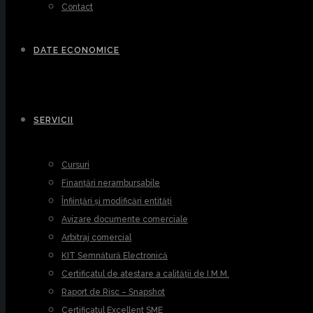
Contact
DATE ECONOMICE
SERVICII
Cursuri
Finanțări nerambursabile
Înființări și modificări entități
Avizare documente comerciale
Arbitraj comercial
KIT Semnătură Electronică
Certificatul de atestare a calității de I.M.M.
Raport de Risc – Snapshot
Certificatul Excellent SME