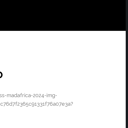
o
ss-madafrica-2024-img-
cc76d7f2365c91331f76a07e3a?