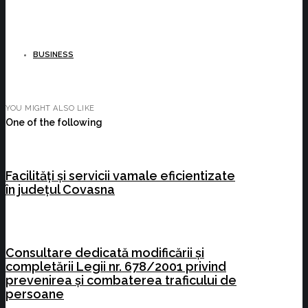
BUSINESS
YOU MIGHT ALSO LIKE
One of the following
Facilități și servicii vamale eficientizate
în județul Covasna
Consultare dedicată modificării și
completării Legii nr. 678/2001 privind
prevenirea și combaterea traficului de
persoane