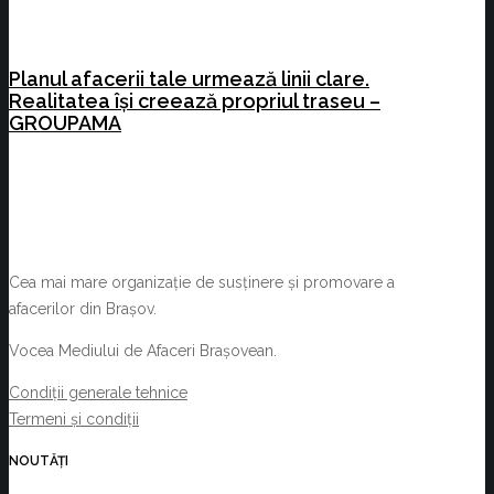
Planul afacerii tale urmează linii clare.
Realitatea își creează propriul traseu –
GROUPAMA
Cea mai mare organizație de susținere și promovare a
afacerilor din Brașov.
Vocea Mediului de Afaceri Brașovean.
Condiții generale tehnice
Termeni și condiții
NOUTĂȚI