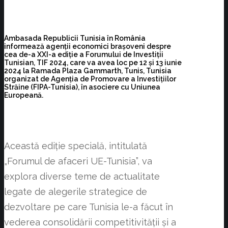
Ambasada Republicii Tunisia în România
informează agenții economici brașoveni despre
cea de-a XXI-a ediție a Forumului de Investiții
Tunisian, TIF 2024, care va avea loc pe 12 și 13 iunie
2024 la Ramada Plaza Gammarth, Tunis, Tunisia
organizat de Agenția de Promovare a Investițiilor
Străine (FIPA-Tunisia), în asociere cu Uniunea
Europeană.
Această ediție specială, intitulată
„Forumul de afaceri UE-Tunisia”, va
explora diverse teme de actualitate
legate de alegerile strategice de
dezvoltare pe care Tunisia le-a făcut în
vederea consolidării competitivității și a