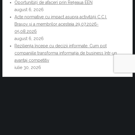
Oportunități de afaceri prin Rețeaua EEN
august 6, 2026
Acte normative cu impact asupra activității C.C.I.
Brașov și a membrilor acesteia 29.07.2026-
05.08.2026
august 6, 2026
Reziliența începe cu decizii informate. Cum pot
companiile transforma informația de business într-un
avantaj competitiv
iulie 30, 2026
Necesitatea clauzei de arbitraj în
contractele de achiziții publice
Expoziția de cafea, ceai și industrii conexe,