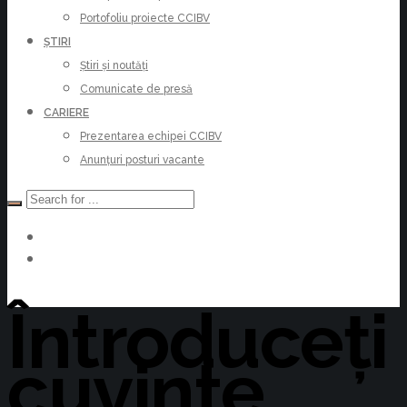
Portofoliu proiecte CCIBV
ȘTIRI
Știri și noutăți
Comunicate de presă
CARIERE
Prezentarea echipei CCIBV
Anunțuri posturi vacante
Devino Membru
Întroduceți
cuvinte