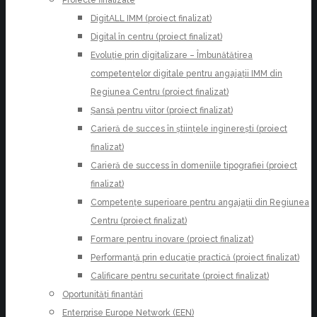
Proiecte finalizate
DigitALL IMM (proiect finalizat)
Digital în centru (proiect finalizat)
Evoluție prin digitalizare – Îmbunătățirea
competențelor digitale pentru angajații IMM din
Regiunea Centru (proiect finalizat)
Șansă pentru viitor (proiect finalizat)
Carieră de succes în științele inginerești (proiect
finalizat)
Carieră de success în domeniile tipografiei (proiect
finalizat)
Competențe superioare pentru angajații din Regiunea
Centru (proiect finalizat)
Formare pentru inovare (proiect finalizat)
Performanță prin educație practică (proiect finalizat)
Calificare pentru securitate (proiect finalizat)
Oportunități finanțări
Enterprise Europe Network (EEN)