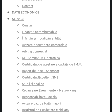
Contact
DATE ECONOMICE
SERVICII
Cursuri
Finanțări nerambursabile
Înființări și modificări entități
Avizare documente comerciale
Arbitraj comercial
KIT Semnătură Electronică
Certificatul de atestare a calității de I.M.M.
Raport de Risc – Snapshot
Certificatul Excellent SME
Studii și analize
Organizare Evenimente – Networking
Responsabilitate Socială
Avizare caz de forță majoră
Registrul de Publicitate Mobiliară