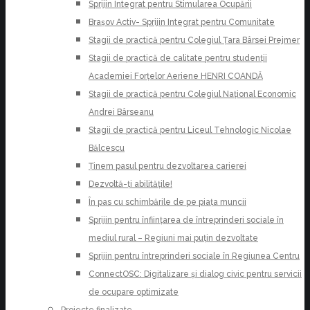
Sprijin Integrat pentru Stimularea Ocupării
Brașov Activ- Sprijin Integrat pentru Comunitate
Stagii de practică pentru Colegiul Țara Bârsei Prejmer
Stagii de practică de calitate pentru studenții
Academiei Forțelor Aeriene HENRI COANDĂ
Stagii de practică pentru Colegiul Național Economic
Andrei Bârseanu
Stagii de practică pentru Liceul Tehnologic Nicolae
Bălcescu
Ținem pasul pentru dezvoltarea carierei
Dezvoltă-ți abilitățile!
În pas cu schimbările de pe piața muncii
Sprijin pentru înființarea de întreprinderi sociale în
mediul rural – Regiuni mai puțin dezvoltate
Sprijin pentru întreprinderi sociale în Regiunea Centru
ConnectOSC: Digitalizare și dialog civic pentru servicii
de ocupare optimizate