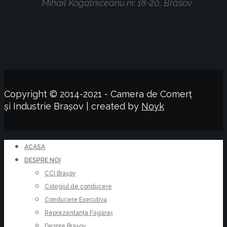
Mihail Kogalniceanu nr. 18-20, Brasov
Copyright © 2014-2021 - Camera de Comerț
și Industrie Brașov | created by
Noyk
ACASA
DESPRE NOI
CCI Brașov
Colegiul de conducere
Conducere Executiva
Reprezentanța Făgăraș
Despre Brașov