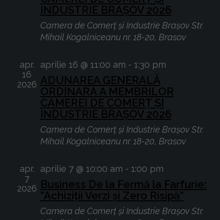
INDUSTRIE BRAȘOV 2026
Camera de Comerț și Industrie Brașov
Str.
Mihail Kogalniceanu nr. 18-20, Brasov
apr.
aprilie 16 @ 11:00 am
-
1:30 pm
16
ADUNAREA GENERALĂ
2026
ORDINARĂ A MEMBRILOR
CAMEREI DE COMERȚ ȘI
INDUSTRIE BRAȘOV 2026
Camera de Comerț și Industrie Brașov
Str.
Mihail Kogalniceanu nr. 18-20, Brasov
apr.
aprilie 7 @ 10:00 am
-
1:00 pm
7
Business De la Fermă la Farfurie:
2026
”Achiziții Verzi și Zero Risipă”
Camera de Comerț și Industrie Brașov
Str.