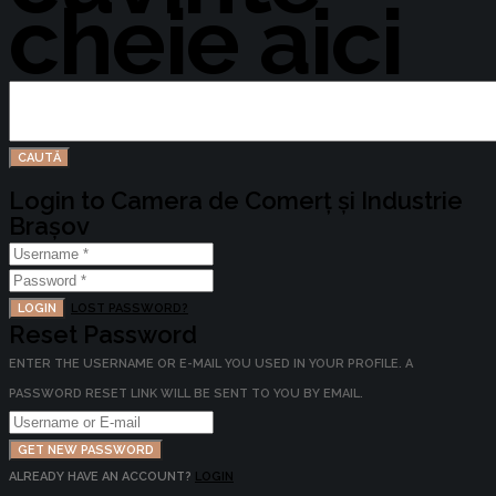
cheie aici
Login to Camera de Comerț și Industrie
Brașov
LOGIN
LOST PASSWORD?
Reset Password
ENTER THE USERNAME OR E-MAIL YOU USED IN YOUR PROFILE. A
PASSWORD RESET LINK WILL BE SENT TO YOU BY EMAIL.
GET NEW PASSWORD
ALREADY HAVE AN ACCOUNT?
LOGIN