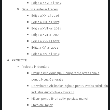
Ediția a XXVI-a | 2019
Gala Excelenței în Afaceri
Ediția a XX-a | 2026
Ediția a XIX-a | 2025
Ediția a XVIII-a | 2024
Ediția a XVII-a | 2023
Ediția a XVI-a | 2022
Edița a XV-a | 2021
Ediția a XIV-a | 2019
PROIECTE
Proiecte în derulare
Evoluție prin educație: Competențe profesionale
pentru Noua Generație
Dezvoltarea Abilităților Digitale pentru Profesioniștii din
Industria Automotive – Drive*IT
Măsuri pentru tineri activi pe piața muncii
StartJob Brașov