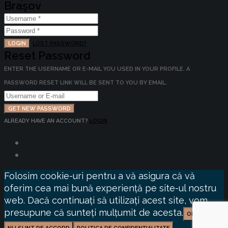
Brașov
LOGIN
LOST PASSWORD?
Reset Password
ENTER THE USERNAME OR E-MAIL YOU USED IN YOUR PROFILE. A
PASSWORD RESET LINK WILL BE SENT TO YOU BY EMAIL.
GET NEW PASSWORD
ALREADY HAVE AN ACCOUNT?
LOGIN
Folosim cookie-uri pentru a vă asigura că vă
oferim cea mai bună experiență pe site-ul nostru
web. Dacă continuați să utilizați acest site, vom
presupune că sunteți mulțumit de acesta.
OK