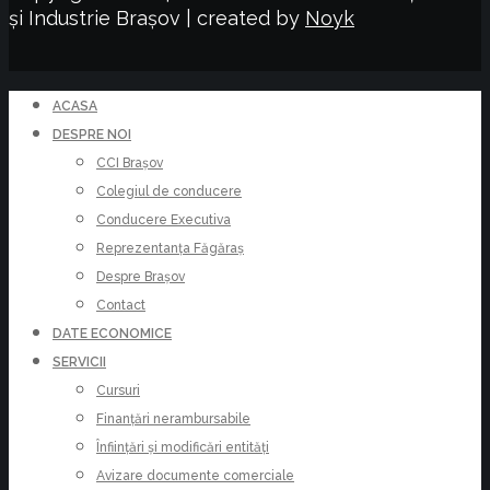
și Industrie Brașov | created by
Noyk
ACASA
DESPRE NOI
CCI Brașov
Colegiul de conducere
Conducere Executiva
Reprezentanța Făgăraș
Despre Brașov
Contact
DATE ECONOMICE
SERVICII
Cursuri
Finanțări nerambursabile
Înființări și modificări entități
Avizare documente comerciale