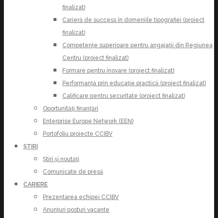
finalizat)
Carieră de success în domeniile tipografiei (proiect
finalizat)
Competențe superioare pentru angajații din Regiunea
Centru (proiect finalizat)
Formare pentru inovare (proiect finalizat)
Performanță prin educație practică (proiect finalizat)
Calificare pentru securitate (proiect finalizat)
Oportunități finanțări
Enterprise Europe Network (EEN)
Portofoliu proiecte CCIBV
ȘTIRI
Știri și noutăți
Comunicate de presă
CARIERE
Prezentarea echipei CCIBV
Anunțuri posturi vacante