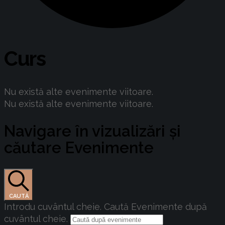
Curs
Nu există alte evenimente viitoare.
Nu există alte evenimente viitoare.
Navigare în vizualizări și
căutare Evenimente
CAUTĂ
Introdu cuvântul cheie. Caută Evenimente după
cuvântul cheie.