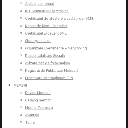
Arbitraj comercial
KIT Semnătură Electronică
Certificatul de atestare a calității de I.M.M.
Raport de Risc – Snapshot
Certificatul Excellent SME
Studii și analize
Organizare Evenimente – Networking
Responsabilitate Socială
Avizare caz de forță majoră
Registrul de Publicitate Mobiliară
Promovare Internațională EEN
MEMBRI
Devino Membru
Catalog membri
Membri Premium
Avantaje
Tarife