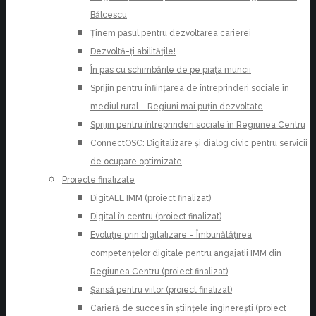
Bălcescu
Ținem pasul pentru dezvoltarea carierei
Dezvoltă-ți abilitățile!
În pas cu schimbările de pe piața muncii
Sprijin pentru înființarea de întreprinderi sociale în
mediul rural – Regiuni mai puțin dezvoltate
Sprijin pentru întreprinderi sociale în Regiunea Centru
ConnectOSC: Digitalizare și dialog civic pentru servicii
de ocupare optimizate
Proiecte finalizate
DigitALL IMM (proiect finalizat)
Digital în centru (proiect finalizat)
Evoluție prin digitalizare – Îmbunătățirea
competențelor digitale pentru angajații IMM din
Regiunea Centru (proiect finalizat)
Șansă pentru viitor (proiect finalizat)
Carieră de succes în științele inginerești (proiect