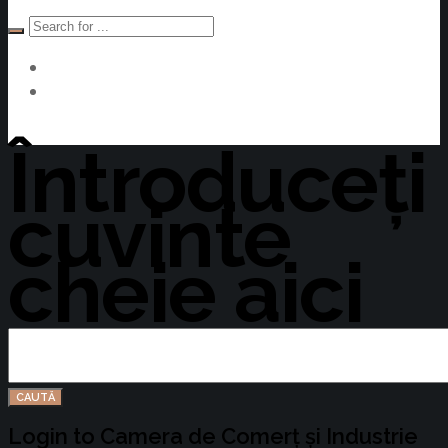
Devino Membru
Întroduceți
cuvinte
cheie aici
Login to Camera de Comerț și Industrie