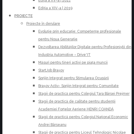
Edița a XV-a | 2021
Ediția a XIV-a | 2019
PROIECTE
Proiecte în derulare
Evoluție prin educație: Competențe profesionale
pentru Noua Generație
Dezvoltarea Abilităților Digitale pentru Profesioniștii din
Industria Automotive – Drive*IT
Măsuri pentru tineri activi pe piața muncii
StartJob Brașov
Sprijin Integrat pentru Stimularea Ocupării
Brașov Activ- Sprijin Integrat pentru Comunitate
Stagii de practică pentru Colegiul Țara Bârsei Prejmer
Stagii de practică de calitate pentru studenții
Academiei Forțelor Aeriene HENRI COANDĂ
Stagii de practică pentru Colegiul Național Economic
Andrei Bârseanu
Stagii de practică pentru Liceul Tehnologic Nicolae