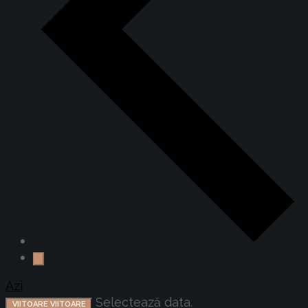
Azi
Selectează data.
VIITOARE
VIITOARE